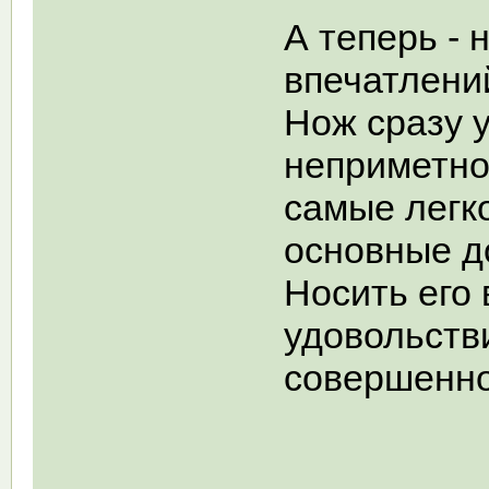
А теперь - 
впечатлени
Нож сразу 
неприметно
самые легко
основные д
Носить его 
удовольстви
совершенно