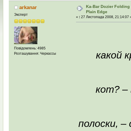
Ka-Bar Dozier Folding 
arkanar
Plain Edge
Эксперт
«
:
27 Листопада 2008, 21:14:07 
– И
Повідомлень: 4985
какой к
Розташування: Черкассы
– 
кот? –
–
полоски, –