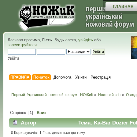
ГЛАВНАЯ
Ласкаво просимо,
Гість
. Будь ласка,
увійдіть
або
зареєструйтеся
.
Увійти
ПРАВИЛА
Початок
Допомога
Увійти
Реєстрація
Первый  Украинский  ножевой  форум - НОЖиК
»
Ножовий світ
»
Огляд
Сторінок: [
1
]
Вниз
Автор
Тема: Ka-Bar Dozier Fol
раз)
0 Користувачів і 1 Гість дивляться цю тему.