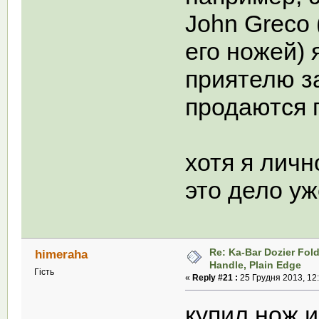
John Greco 
его ножей) 
приятелю за
продаются п
хотя я личн
это дело уж
Re: Ka-Bar Dozier Fold
himeraha
Handle, Plain Edge
Гість
«
Reply #21 :
25 Грудня 2013, 12:
купил нож и