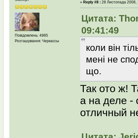
«
Reply #8 :
28 Листопада 2008, 
Цитата: Tho
09:41:49
Повідомлень: 4985
Розташування: Черкассы
коли він тіл
мені не спо
що.
Так ото ж! Т
а на деле -
отличный н
Цитата: Jeri