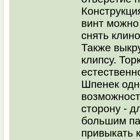
Конструкци
винт можно
снять клино
Также выкру
клипсу. Тор
естествен
Шпенек одн
возможност
сторону - 
большим па
привыкать 