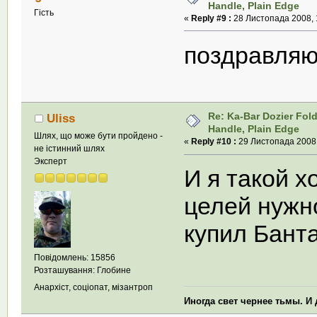
Handle, Plain Edge
Гість
«
Reply #9 :
28 Листопада 2008, 
поздравляю
Re: Ka-Bar Dozier Fold
Uliss
Handle, Plain Edge
Шлях, що може бути пройдено -
«
Reply #10 :
29 Листопада 2008,
не істинний шлях
Эксперт
И я такой х
целей нужн
купил Банта
Повідомлень: 15856
Розташування: Глобине
Анархіст, соціопат, мізантроп
Иногда свет чернее тьмы. И