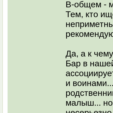
В-общем - 
Тем, кто ищ
неприметны
рекомендую
Да, а к чем
Бар в нашей
ассоциируе
и воинами..
родственник
малыш... но
несерьезно 