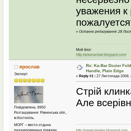
уважения к
пожалуетс
«
Останнє редагування: 28 Листо
Мой блог:
http://arkanarslair.blogspot.com/
Re: Ka-Bar Dozier Fold
ярослав
Handle, Plain Edge
Эксперт
«
Reply #1 :
27 Листопада 2008, 
Стрій клинк
Але всерів
Повідомлень: 8950
Розташування: Рівненська обл.,
м.Костопіль.
МОРГ – место отдыха
разочарованных граждан.
http://yarek-blades.blogspot.com
М