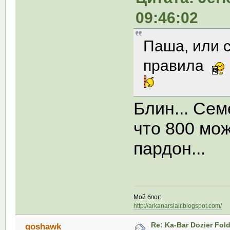
09:46:02
Паша, или 
правила
Блин... Се
что 800 мож
пардон...
Мой блог:
http://arkanarslair.blogspot.com/
Re: Ka-Bar Dozier Fold
goshawk