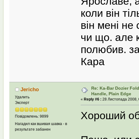
Ярославе, а
коли він ті
він мені не
чи що. але 
полюбив. за
Кара
Re: Ka-Bar Dozier Fold
Jericho
Handle, Plain Edge
Удалить
«
Reply #6 :
28 Листопада 2008, 
Эксперт
Хороший об
Повідомлень: 9899
Нагадил как вшивая шавка - в
результате забанен