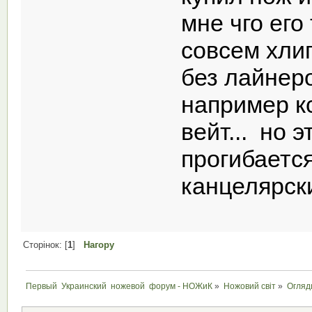
мне чго его
совсем хли
без лайнер
например к
вейт... но э
прогибается
канцелярск
Сторінок: [
1
]
Нагору
Первый  Украинский  ножевой  форум - НОЖиК
»
Ножовий світ
»
Огляд