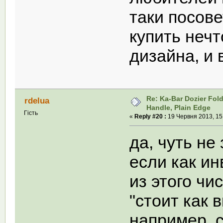
таки посов
купить неч
дизайна, и 
Re: Ka-Bar Dozier Fold
rdelua
Handle, Plain Edge
Гість
«
Reply #20 :
19 Червня 2013, 15
да, чуть не
если как ин
из этого чи
"стоит как в
например, 