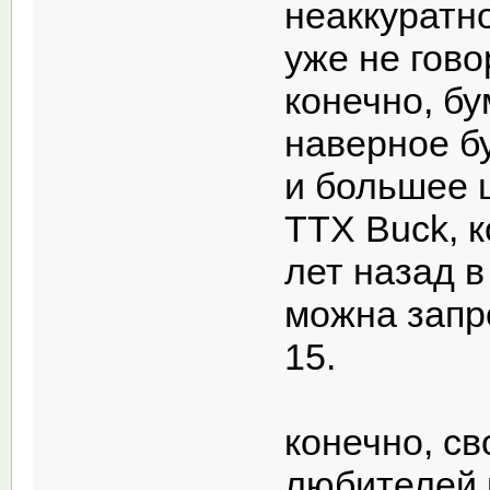
неаккуратно
уже не гово
конечно, бу
наверное б
и большее 
ТТХ Buck, к
лет назад в
можна запро
15.
конечно, св
любителей 