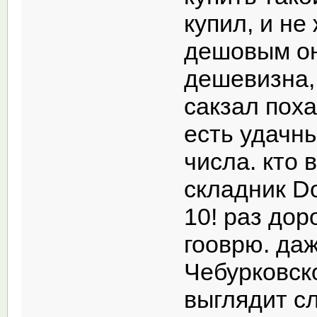
купил, и не
дешовым он 
дешевизна, 
сакзал поха
есть удачны
числа. кто 
складник Do
10! раз дор
гооврю. да
Чебурковск
выглядит с