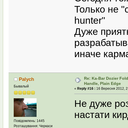
Только не "c
hunter"
Дуже приятн
разрабатыва
иначе карм
Re: Ka-Bar Dozier Fold
Palych
Handle, Plain Edge
Бывалый
«
Reply #16 :
16 Вересня 2012, 2
Не дуже роз
настати ки
Повідомлень: 1445
Розташування: Черкаси