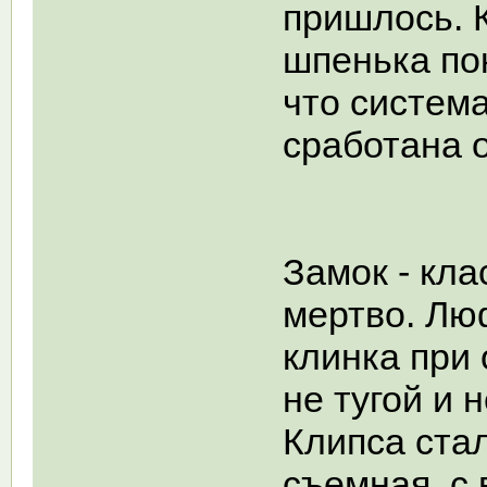
пришлось. 
шпенька по
что систем
сработана 
Замок - кла
мертво. Лю
клинка при о
не тугой и н
Клипса ста
съемная, с