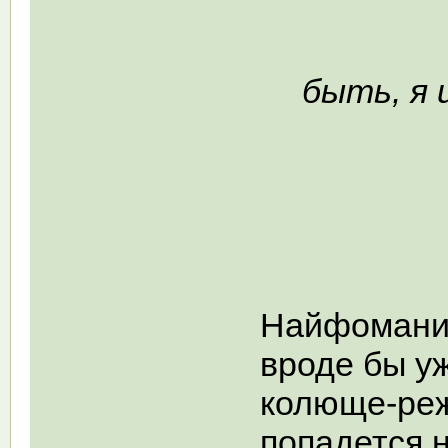
“О 
быть, я 
Найфомания
вроде бы уж
колюще-реж
попадется н