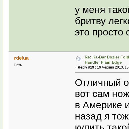
у меня тако
бритву лег
это просто 
Re: Ka-Bar Dozier Fold
rdelua
Handle, Plain Edge
Гість
«
Reply #19 :
19 Червня 2013, 15
Отличный об
вот сам нож
в Америке и
назад я тож
купить тако