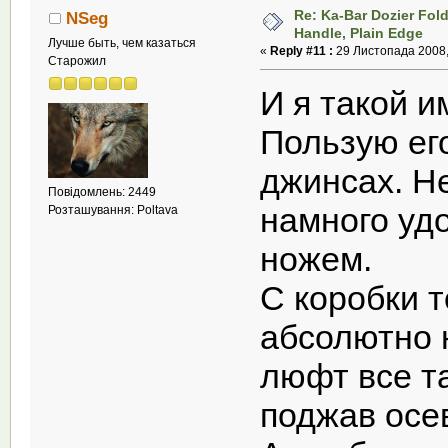
Re: Ka-Bar Dozier Fold
NSeg
Handle, Plain Edge
Лучше быть, чем казаться
«
Reply #11 :
29 Листопада 2008,
Старожил
И я такой 
Пользую его
джинсах. Не
Повідомлень: 2449
намного уд
Розташування: Poltava
ножем.
С коробки т
абсолютно 
люфт все т
поджав осев