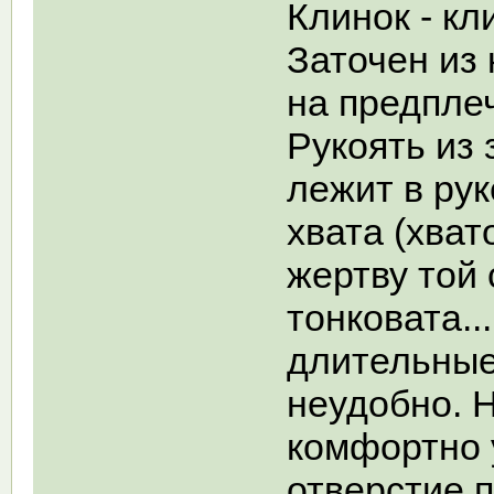
Клинок - кл
Заточен из
на предплеч
Рукоять из 
лежит в рук
хвата (хват
жертву той 
тонковата..
длительные
неудобно. 
комфортно 
отверстие п