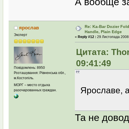
А вообще з
Re: Ka-Bar Dozier Fold
ярослав
Handle, Plain Edge
Эксперт
«
Reply #12 :
29 Листопада 2008,
Цитата: Tho
09:41:49
Повідомлень: 8950
Розташування: Рівненська обл.,
м.Костопіль.
МОРГ – место отдыха
Ярославе, а
разочарованных граждан.
Та не дово