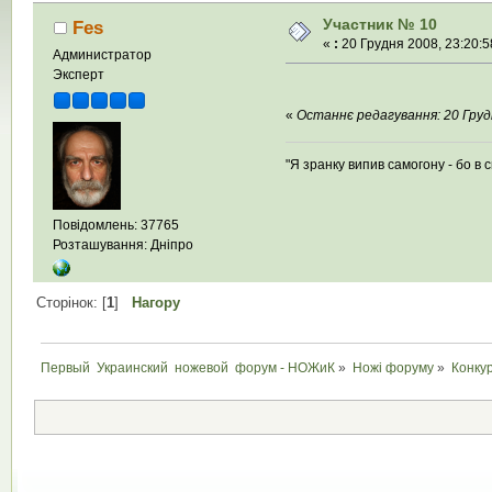
Участник № 10
Fes
«
:
20 Грудня 2008, 23:20:5
Администратор
Эксперт
«
Останнє редагування: 20 Грудн
"Я зранку випив самогону - бо в с
Повідомлень: 37765
Розташування: Дніпро
Сторінок: [
1
]
Нагору
Первый  Украинский  ножевой  форум - НОЖиК
»
Ножі форуму
»
Конку