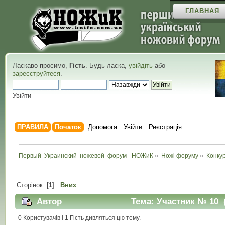
ГЛАВНАЯ
Ласкаво просимо,
Гість
. Будь ласка,
увійдіть
або
зареєструйтеся
.
Увійти
ПРАВИЛА
Початок
Допомога
Увійти
Реєстрація
Первый  Украинский  ножевой  форум - НОЖиК
»
Ножі форуму
»
Конку
Сторінок: [
1
]
Вниз
Автор
Тема: Участник № 10 (
0 Користувачів і 1 Гість дивляться цю тему.