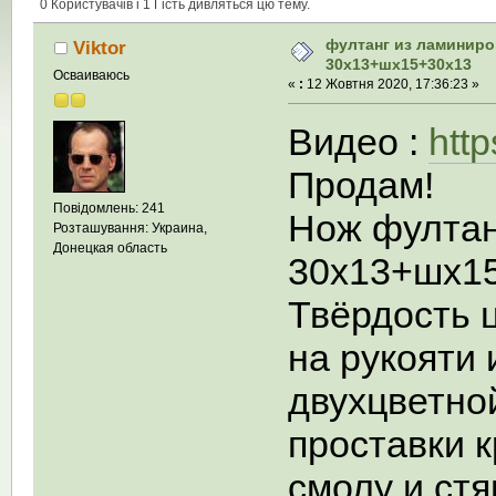
0 Користувачів і 1 Гість дивляться цю тему.
фултанг из ламиниро
Viktor
30х13+шх15+30х13
Осваиваюсь
«
:
12 Жовтня 2020, 17:36:23 »
Видео :
htt
Продам!
Повідомлень: 241
Нож фултан
Розташування: Украина,
Донецкая область
30х13+шх1
Твёрдость 
на рукояти
двухцветно
проставки 
смолу и ст