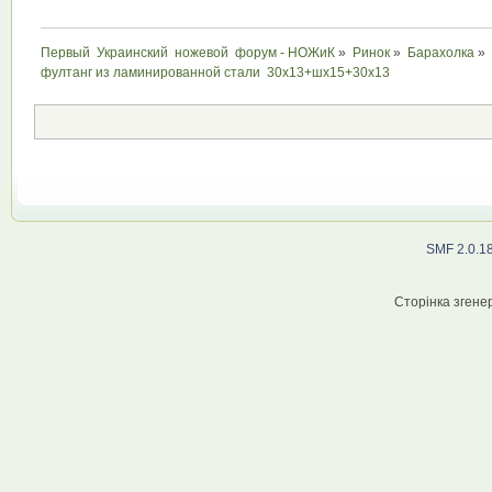
Первый  Украинский  ножевой  форум - НОЖиК
»
Ринок
»
Барахолка
»
фултанг из ламинированной стали  30х13+шх15+30х13 
SMF 2.0.1
Сторінка згенер