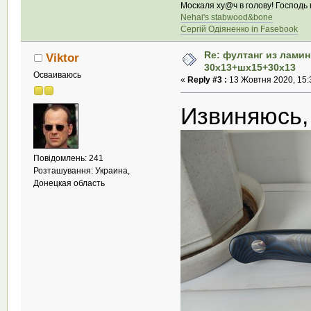
Москаля ху@ч в голову! Господь в
Nehai's stabwood&bone
Сергій Одіяненко in Fasebook
Re: фултанг из лами
Viktor
30х13+шх15+30х13
Осваиваюсь
«
Reply #3 :
13 Жовтня 2020, 15:
Извиняюсь,
Повідомлень: 241
Розташування: Украина,
Донецкая область