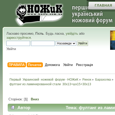
ГЛАВНАЯ
Ласкаво просимо,
Гість
. Будь ласка,
увійдіть
або
зареєструйтеся
.
Увійти
ПРАВИЛА
Початок
Допомога
Увійти
Реєстрація
Первый  Украинский  ножевой  форум - НОЖиК
»
Ринок
»
Барахолка
»
фултанг из ламинированной стали  30х13+шх15+30х13 
Сторінок: [
1
]
Вниз
Автор
Тема: фултанг из лами