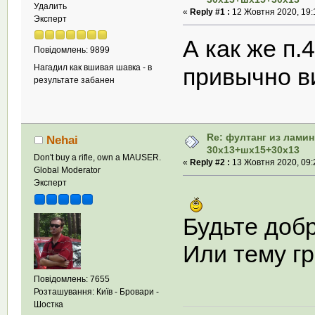
Удалить
«
Reply #1 :
12 Жовтня 2020, 19:
Эксперт
А как же п.
Повідомлень: 9899
Нагадил как вшивая шавка - в
привычно ви
результате забанен
Re: фултанг из лами
Nehai
30х13+шх15+30х13
Don't buy a rifle, own a MAUSER.
«
Reply #2 :
13 Жовтня 2020, 09:
Global Moderator
Эксперт
Будьте доб
Или тему гр
Повідомлень: 7655
Розташування: Київ - Бровари -
Шостка