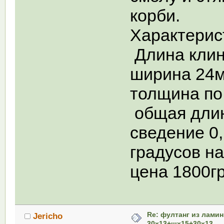
корби.
Характерис
Длина кли
ширина 24
толщина по
общая дли
сведение 0,
градусов на
цена 1800г
Re: фултанг из лами
Jericho
30х13+шх15+30х13