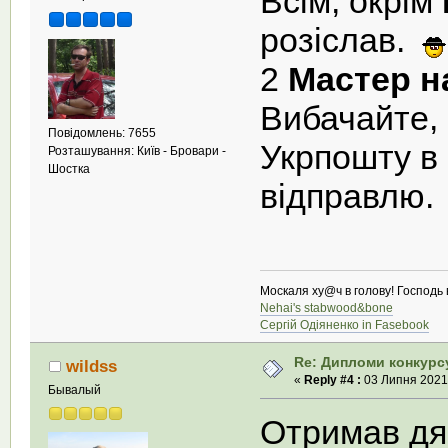
Всім, окрім
розіслав.
2
Мастер на
Вибачайте, 
Повідомлень: 7655
Укрпошту в 
Розташування: Київ - Бровари -
Шостка
відправлю.
Москаля ху@ч в голову! Господь в
Nehai's stabwood&bone
Сергій Одіяненко in Fasebook
Re: Дипломи конкурс
wildss
«
Reply #4 :
03 Липня 2021,
Бывалый
Отримав д