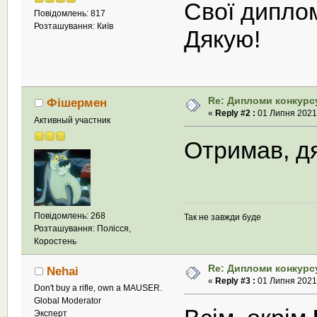
Свої дипло
Повідомлень: 817
Розташування: Київ
Дякую!
Re: Дипломи конкурс
Фішермен
«
Reply #2 :
01 Липня 2021,
Активный участник
Отримав, д
Повідомлень: 268
Так не завжди буде
Розташування: Полісся,
Коростень
Re: Дипломи конкурс
Nehai
«
Reply #3 :
01 Липня 2021,
Don't buy a rifle, own a MAUSER.
Global Moderator
Эксперт