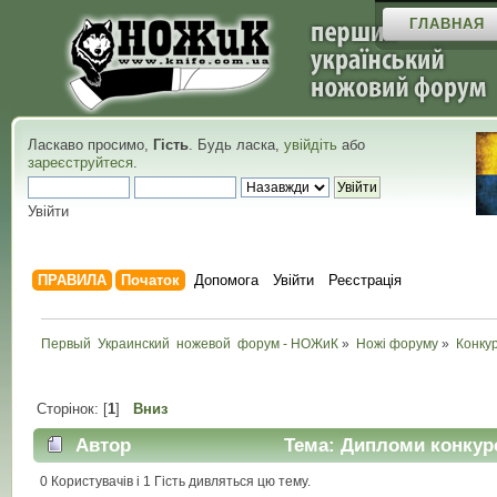
ГЛАВНАЯ
Ласкаво просимо,
Гість
. Будь ласка,
увійдіть
або
зареєструйтеся
.
Увійти
ПРАВИЛА
Початок
Допомога
Увійти
Реєстрація
Первый  Украинский  ножевой  форум - НОЖиК
»
Ножі форуму
»
Конкур
Сторінок: [
1
]
Вниз
Автор
Тема: Дипломи конкурс
0 Користувачів і 1 Гість дивляться цю тему.