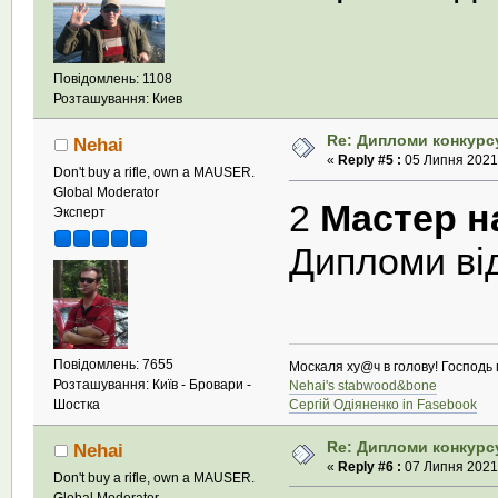
Повідомлень: 1108
Розташування: Киев
Re: Дипломи конкурс
Nehai
«
Reply #5 :
05 Липня 2021,
Don't buy a rifle, own a MAUSER.
Global Moderator
2
Мастер на
Эксперт
Дипломи ві
Повідомлень: 7655
Москаля ху@ч в голову! Господь в
Розташування: Київ - Бровари -
Nehai's stabwood&bone
Шостка
Сергій Одіяненко in Fasebook
Re: Дипломи конкурс
Nehai
«
Reply #6 :
07 Липня 2021,
Don't buy a rifle, own a MAUSER.
Global Moderator