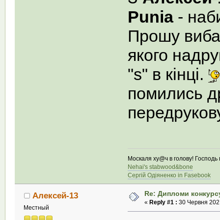
Punia
- наб
Прошу виба
якого надр
"s" в кінці.
помились др
передрукову
Москаля ху@ч в голову! Господь в
Nehai's stabwood&bone
Сергій Одіяненко in Fasebook
Re: Дипломи конкурс
Алексей-13
«
Reply #1 :
30 Червня 2021
Местный