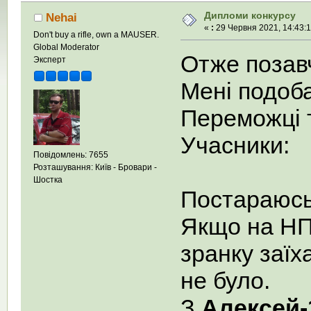
Дипломи конкурсу
Nehai
«
:
29 Червня 2021, 14:43:1
Don't buy a rifle, own a MAUSER.
Global Moderator
Отже позав
Эксперт
Мені подоб
Переможці 
Учасники:
Повідомлень: 7655
Розташування: Київ - Бровари -
Шостка
Постараюсь 
Якщо на НП 
зранку заїха
не було.
З
Алексей-