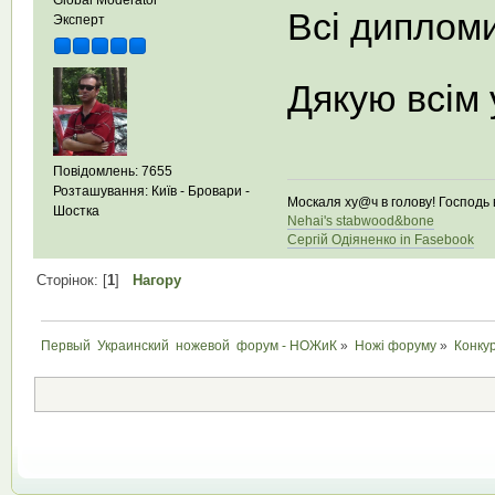
Всі диплом
Эксперт
Дякую всім
Повідомлень: 7655
Розташування: Київ - Бровари -
Москаля ху@ч в голову! Господь в
Шостка
Nehai's stabwood&bone
Сергій Одіяненко in Fasebook
Сторінок: [
1
]
Нагору
Первый  Украинский  ножевой  форум - НОЖиК
»
Ножі форуму
»
Конкур