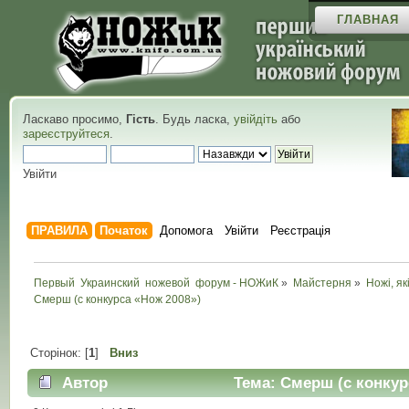
ГЛАВНАЯ
Ласкаво просимо,
Гість
. Будь ласка,
увійдіть
або
зареєструйтеся
.
Увійти
ПРАВИЛА
Початок
Допомога
Увійти
Реєстрація
Первый  Украинский  ножевой  форум - НОЖиК
»
Майстерня
»
Ножі, як
Смерш (с конкурса «Нож 2008») 
Сторінок: [
1
]
Вниз
Автор
Тема: Смерш (с конкурс