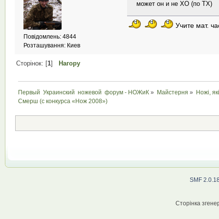
может он и не ХО (по ТХ)
Учите мат. ч
Повідомлень: 4844
Розташування: Киев
Сторінок: [
1
]
Нагору
Первый  Украинский  ножевой  форум - НОЖиК
»
Майстерня
»
Ножі, як
Смерш (с конкурса «Нож 2008») 
SMF 2.0.1
Сторінка згенер