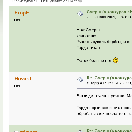
0 Користувачів і 1 Гість дивляться цю тему.
Смерш (с конкурса «
ЕгорЕ
«
:
15 Січня 2009, 11:43:03 
Гість
Нож Смерш.
клинок шх
Рукоять сувель берёзы, и 
Гарда титан.
Фоток больше нет
Re: Смерш (с конкурс
Hovard
«
Reply #1 :
15 Січня 2009,
Гість
Выглядит очень приятно. М
Гарда порти все впечатлени
обрабатывали после того, ка
Re: Смерш (с конкурс
arkanar