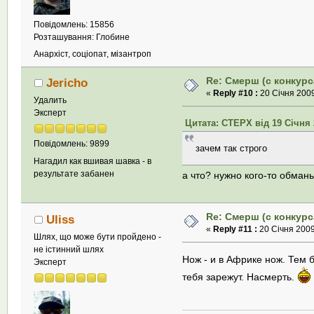
Повідомлень: 15856
Розташування: Глобине
Анархіст, соціопат, мізантроп
Re: Смерш (с конкурс
Jericho
«
Reply #10 :
20 Січня 2009
Удалить
Эксперт
Цитата: СТЕРХ від 19 Січня 2
Повідомлень: 9899
зачем так строго
Нагадил как вшивая шавка - в
результате забанен
а что? нужно кого-то обман
Re: Смерш (с конкурс
Uliss
«
Reply #11 :
20 Січня 2009
Шлях, що може бути пройдено -
не істинний шлях
Нож - и в Африке нож. Тем 
Эксперт
тебя зарежут. Насмерть.