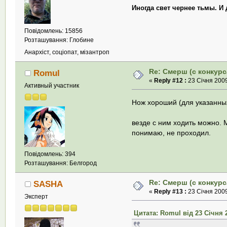
Иногда свет чернее тьмы. И
Повідомлень: 15856
Розташування: Глобине
Анархіст, соціопат, мізантроп
Re: Смерш (с конкурс
Romul
«
Reply #12 :
23 Січня 2009
Активный участник
Нож хороший (для указанны
везде с ним ходить можно.
понимаю, не проходил.
Повідомлень: 394
Розташування: Белгород
Re: Смерш (с конкурс
SASHA
«
Reply #13 :
23 Січня 2009
Эксперт
Цитата: Romul від 23 Січня 2