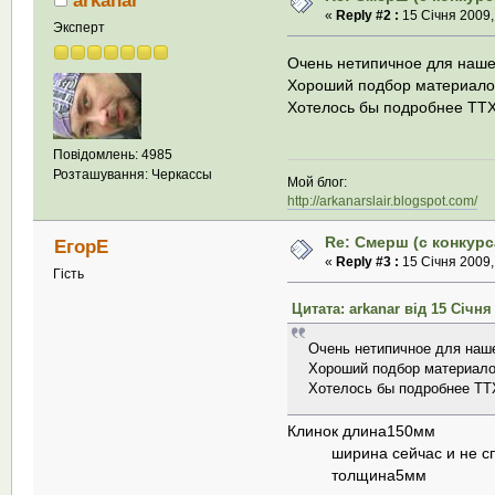
«
Reply #2 :
15 Січня 2009,
Эксперт
Очень нетипичное для наше
Хороший подбор материало
Хотелось бы подробнее ТТХ
Повідомлень: 4985
Розташування: Черкассы
Мой блог:
http://arkanarslair.blogspot.com/
Re: Смерш (с конкурс
ЕгорЕ
«
Reply #3 :
15 Січня 2009,
Гість
Цитата: arkanar від 15 Січня 
Очень нетипичное для наше
Хороший подбор материало
Хотелось бы подробнее ТТ
Клинок длина150мм
ширина сейчас и не с
толщина5мм