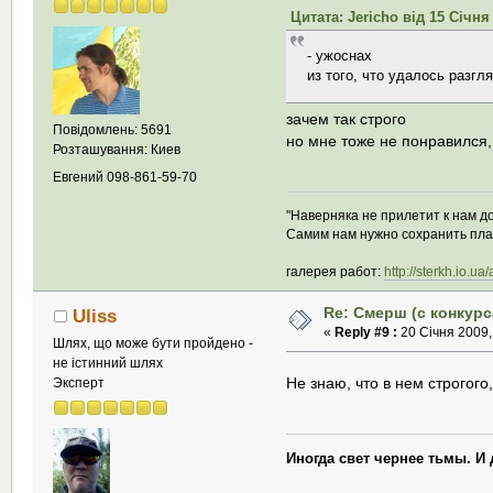
Цитата: Jericho від 15 Січня 
- ужоснах
из того, что удалось разгл
зачем так строго
Повідомлень: 5691
но мне тоже не понравился,
Розташування: Киев
Евгений 098-861-59-70
"Hавеpняка не пpилетит к нам д
Самим нам нужно сохpанить пла
галерея работ:
http://sterkh.io.ua
Re: Смерш (с конкурс
Uliss
«
Reply #9 :
20 Січня 2009,
Шлях, що може бути пройдено -
не істинний шлях
Не знаю, что в нем строгого
Эксперт
Иногда свет чернее тьмы. И