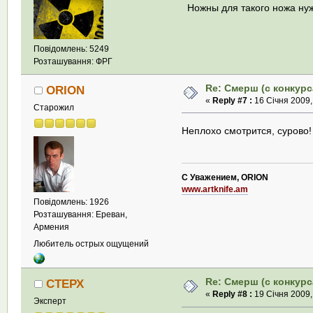
Ножны для такого ножа нуж
Повідомлень: 5249
Розташування: ФРГ
Re: Смерш (с конкурс
ORION
«
Reply #7 :
16 Січня 2009,
Старожил
Неплохо смотрится, сурово!
С Уважением, ORION
www.artknife.am
Повідомлень: 1926
Розташування: Ереван,
Армения
Любитель острых ощущений
Re: Смерш (с конкурс
СТЕРХ
«
Reply #8 :
19 Січня 2009,
Эксперт