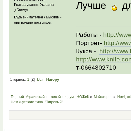
Лучше
д
Розташування: Украина
,г.Бахмут
Будь внимателен к мыслям -
они начало поступков.
Работы -
http://ww
Портрет-
http://ww
Кукса -
http://www
http://www.knife.c
т-0664302710
Сторінок:
1
[
2
]
Всі
Нагору
Первый  Украинский  ножевой  форум - НОЖиК
»
Майстерня
»
Ножі, як
Нож якутского типа -"Тигровый"