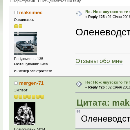
0 Користувачів і 1 Гість дивляться цю тему.
Re: Нож якутского ти
maksimec
«
Reply #25 :
01 Січня 2016
Осваиваюсь
Оленеводст
Повідомлень: 135
Отзывы обо мне
Розташування: Киев
Инженер электросвязи.
Re: Нож якутского ти
mergen-71
«
Reply #26 :
02 Січня 2016
Эксперт
Цитата: maks
Оленеводс
Повідомлень: 5024