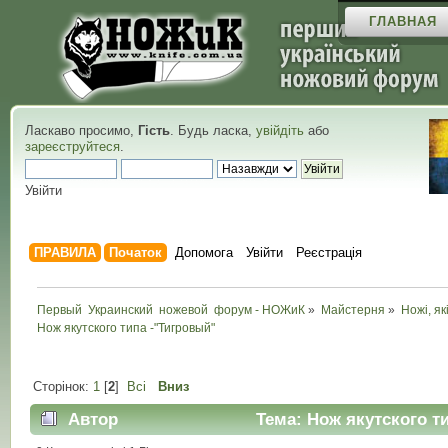
ГЛАВНАЯ
Ласкаво просимо,
Гість
. Будь ласка,
увійдіть
або
зареєструйтеся
.
Увійти
ПРАВИЛА
Початок
Допомога
Увійти
Реєстрація
Первый  Украинский  ножевой  форум - НОЖиК
»
Майстерня
»
Ножі, як
Нож якутского типа -"Тигровый"
Сторінок:
1
[
2
]
Всі
Вниз
Автор
Тема: Нож якутского ти