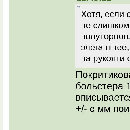
Хотя, если 
не слишком
полуторног
элегантнее,
на рукояти 
Покритико
больстера
вписываетс
+/- с мм пои