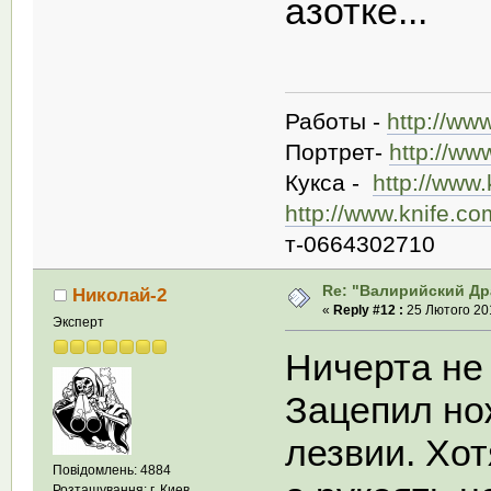
азотке...
Работы -
http://ww
Портрет-
http://ww
Кукса -
http://www
http://www.knife.c
т-0664302710
Re: "Валирийский Др
Николай-2
«
Reply #12 :
25 Лютого 201
Эксперт
Ничерта не 
Зацепил но
лезвии. Хот
Повідомлень: 4884
Розташування: г. Киев