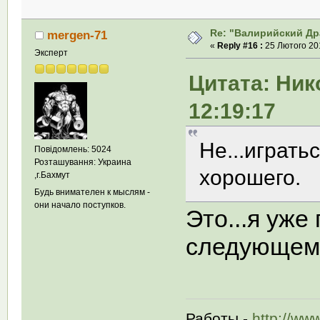
Re: "Валирийский Др
mergen-71
«
Reply #16 :
25 Лютого 201
Эксперт
Цитата: Ник
12:19:17
Не...игратьс
Повідомлень: 5024
Розташування: Украина
хорошего.
,г.Бахмут
Будь внимателен к мыслям -
они начало поступков.
Это...я уж
следующем..
Работы -
http://ww