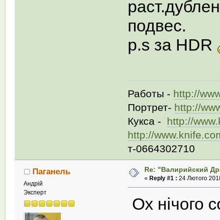
раст.дубле
подвес.
p.s за HDR
Работы -
http://ww
Портрет-
http://ww
Кукса -
http://www
http://www.knife.c
т-0664302710
Re: "Валирийский Др
Паганель
«
Reply #1 :
24 Лютого 2018
Андрій
Эксперт
Ох нічого с