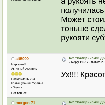
а рукоять 
получилась
Может стои
тоньше сде
рукояти суб
Re: "Валирийский Др
sit5000
«
Reply #13 :
25 Лютого 201
Мир всем!!!
Активный участник
Ух!!!! Красо
Повідомлень: 293
Розташування: Украина
г.Одесса
Нет войне!!!
Re: "Валирийский Др
mergen-71