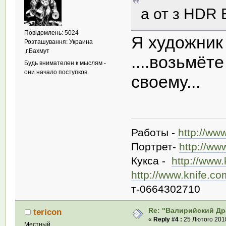
а от з HDR
Повідомлень: 5024
Я художни
Розташування: Украина
,г.Бахмут
....возьмёт
Будь внимателен к мыслям -
они начало поступков.
своему...
Работы -
http://ww
Портрет-
http://ww
Кукса -
http://www
http://www.knife.c
т-0664302710
Re: "Валирийский Др
tericon
«
Reply #4 :
25 Лютого 2018
Местный