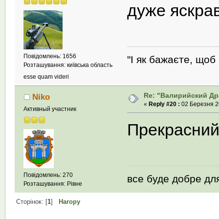
дуже яскра
Повідомлень: 1656
"І як бажаєте, щоб 
Розташування: київська область
esse quam videri
Re: "Валирийский Др
Niko
«
Reply #20 :
02 Березня 20
Активный участник
Прекрасний 
Повідомлень: 270
все буде добре для
Розташування: Рівне
Сторінок: [
1
]
Нагору