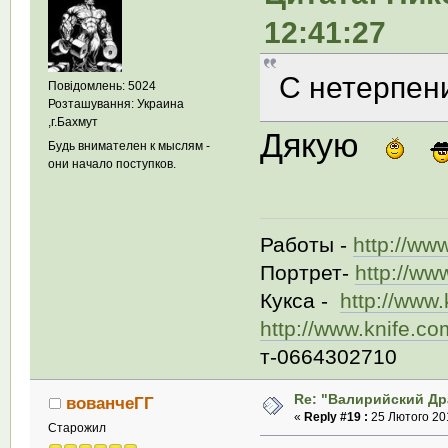
12:41:27
С нетерпен
Повідомлень: 5024
Розташування: Украина
,г.Бахмут
Дякую
Будь внимателен к мыслям -
они начало поступков.
Работы -
http://ww
Портрет-
http://ww
Кукса -
http://www
http://www.knife.c
т-0664302710
Re: "Валирийский Др
вованчеГГ
«
Reply #19 :
25 Лютого 201
Старожил