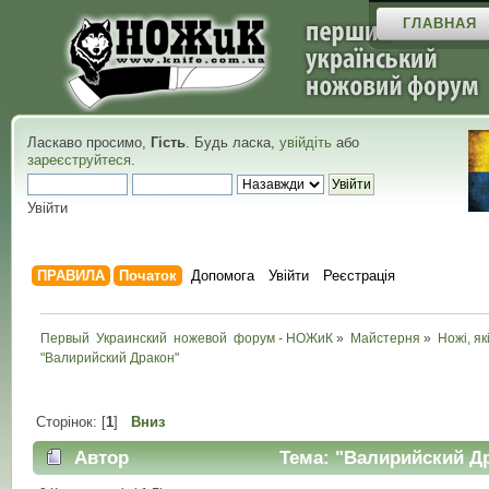
ГЛАВНАЯ
Ласкаво просимо,
Гість
. Будь ласка,
увійдіть
або
зареєструйтеся
.
Увійти
ПРАВИЛА
Початок
Допомога
Увійти
Реєстрація
Первый  Украинский  ножевой  форум - НОЖиК
»
Майстерня
»
Ножі, як
"Валирийский Дракон"
Сторінок: [
1
]
Вниз
Автор
Тема: "Валирийский Др