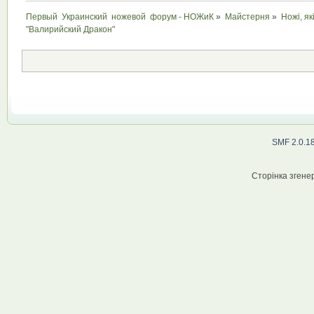
Первый  Украинский  ножевой  форум - НОЖиК
»
Майстерня
»
Ножі, як
"Валирийский Дракон"
SMF 2.0.1
Сторінка згенер