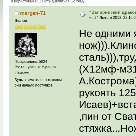
0 Користувачів і 1 Гість дивляться цю тему.
"Валирийский Драко
mergen-71
«
:
24 Лютого 2018, 22:15:0
Эксперт
Не одними 
нож))).Кли
сталь))),тр
Повідомлень: 5024
(Х12мф-м310
Розташування: Украина
,г.Бахмут
А.Кострома)
Будь внимателен к мыслям -
они начало поступков.
рукоять 12
Исаев)+вста
,пин от Сва
стяжка...Н