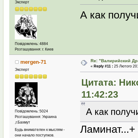
Эксперт
А как получ
Повідомлень: 4884
Розташування: г. Киев
Re: "Валирийский Др
mergen-71
«
Reply #11 :
25 Лютого 201
Эксперт
Цитата: Ник
11:42:23
А как получ
Повідомлень: 5024
Розташування: Украина
,г.Бахмут
Ламинат...
Будь внимателен к мыслям -
они начало поступков.