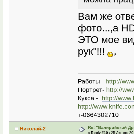
Вам же отв
фото...,а 
ЭТО мое вид
рук"!!!
Работы -
http://ww
Портрет-
http://ww
Кукса -
http://www
http://www.knife.c
т-0664302710
Re: "Валирийский Др
Николай-2
«
Reply #10 :
25 Лютого 201