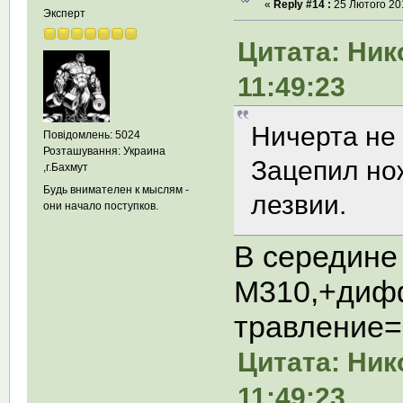
«
Reply #14 :
25 Лютого 201
Эксперт
Цитата: Ник
11:49:23
Ничерта не 
Повідомлень: 5024
Розташування: Украина
Зацепил но
,г.Бахмут
Будь внимателен к мыслям -
лезвии.
они начало поступков.
В середине
М310,+дифф
травление
Цитата: Ник
11:49:23