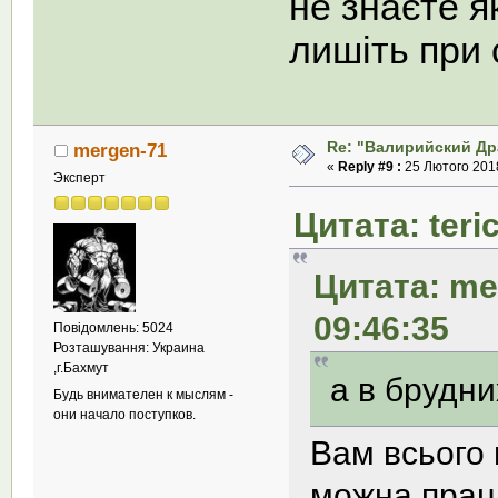
не знаєте я
лишіть при 
Re: "Валирийский Др
mergen-71
«
Reply #9 :
25 Лютого 2018
Эксперт
Цитата: teri
Цитата: me
09:46:35
Повідомлень: 5024
Розташування: Украина
,г.Бахмут
а в брудни
Будь внимателен к мыслям -
они начало поступков.
Вам всього 
можна прац