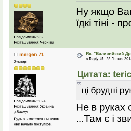
Ну якщо Вам
їдкі тіні - 
Повідомлень: 932
Розташування: Чернівці
Re: "Валирийский Др
mergen-71
«
Reply #5 :
25 Лютого 2018
Эксперт
Цитата: teri
ці брудні ру
Повідомлень: 5024
Не в руках
Розташування: Украина
,г.Бахмут
...Там є і з
Будь внимателен к мыслям -
они начало поступков.