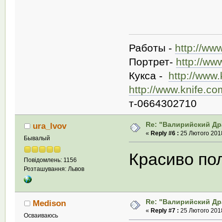
Работы -
http://ww
Портрет-
http://ww
Кукса -
http://www
http://www.knife.c
т-0664302710
Re: "Валирийский Др
ura_lvov
«
Reply #6 :
25 Лютого 2018
Бывалый
Красиво по
Повідомлень: 1156
Розташування: Львов
Re: "Валирийский Др
Medison
«
Reply #7 :
25 Лютого 2018
Осваиваюсь