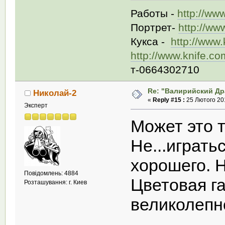
Работы -
http://ww
Портрет-
http://ww
Кукса -
http://www
http://www.knife.c
т-0664302710
Re: "Валирийский Др
Николай-2
«
Reply #15 :
25 Лютого 201
Эксперт
Может это т
Не...играть
хорошего. 
Повідомлень: 4884
Цветовая га
Розташування: г. Киев
великолеп