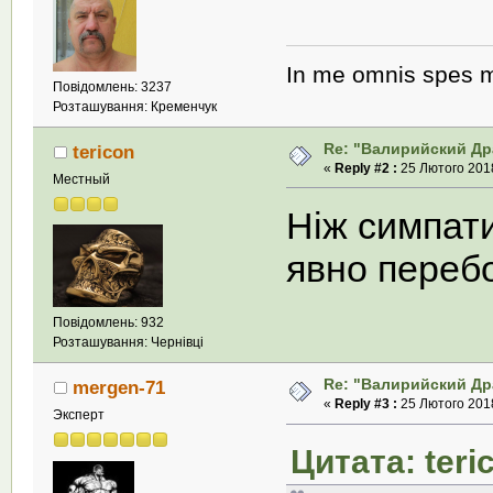
In me omnis spes m
Повідомлень: 3237
Розташування: Кременчук
Re: "Валирийский Др
tericon
«
Reply #2 :
25 Лютого 2018
Местный
Ніж симпат
явно переб
Повідомлень: 932
Розташування: Чернівці
Re: "Валирийский Др
mergen-71
«
Reply #3 :
25 Лютого 2018
Эксперт
Цитата: teri