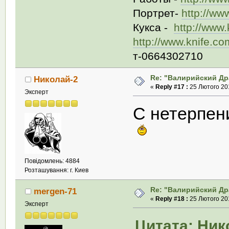
Портрет-
http://ww
Кукса -
http://www
http://www.knife.c
т-0664302710
Re: "Валирийский Др
Николай-2
«
Reply #17 :
25 Лютого 201
Эксперт
С нетерпен
Повідомлень: 4884
Розташування: г. Киев
Re: "Валирийский Др
mergen-71
«
Reply #18 :
25 Лютого 201
Эксперт
Цитата: Ник