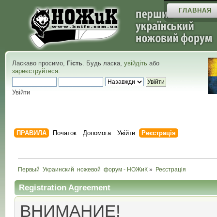
ГЛАВНАЯ
Ласкаво просимо,
Гість
. Будь ласка,
увійдіть
або
зареєструйтеся
.
Увійти
ПРАВИЛА
Початок
Допомога
Увійти
Реєстрація
Первый  Украинский  ножевой  форум - НОЖиК
»
Реєстрація
Registration Agreement
ВНИМАНИЕ!