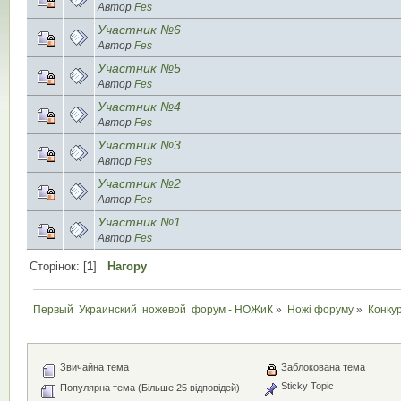
Автор
Fes
Участник №6
Автор
Fes
Участник №5
Автор
Fes
Участник №4
Автор
Fes
Участник №3
Автор
Fes
Участник №2
Автор
Fes
Участник №1
Автор
Fes
Сторінок: [
1
]
Нагору
Первый  Украинский  ножевой  форум - НОЖиК
»
Ножі форуму
»
Конку
Звичайна тема
Заблокована тема
Sticky Topic
Популярна тема (Більше 25 відповідей)