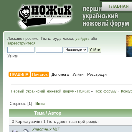
ГЛАВНАЯ
Ласкаво просимо,
Гість
. Будь ласка,
увійдіть
або
зареєструйтеся
.
Увійти
ПРАВИЛА
Початок
Допомога
Увійти
Реєстрація
Первый  Украинский  ножевой  форум - НОЖиК
»
Ножі форуму
»
Конку
Сторінок: [
1
]
Вниз
Тема
/
Автор
0 Користувачів і 1 Гість дивляться цей розділ.
Участник №7