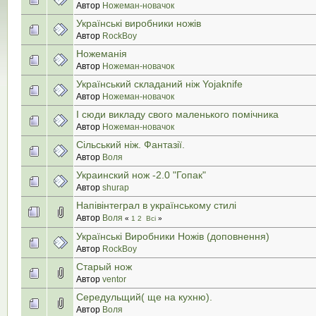
Автор
Ножеман-новачок
Українські виробники ножів
Автор
RockBoy
Ножеманія
Автор
Ножеман-новачок
Український складаний ніж Yojaknife
Автор
Ножеман-новачок
І сюди викладу свого маленького помічника
Автор
Ножеман-новачок
Сільський ніж. Фантазії.
Автор
Воля
Украинский нож -2.0 "Гопак"
Автор
shurap
Напівінтеграл в українському стилі
Автор
Воля
«
1
2
Всі
»
Українські Виробники Ножів (доповнення)
Автор
RockBoy
Старый нож
Автор
ventor
Середульщий( ще на кухню).
Автор
Воля