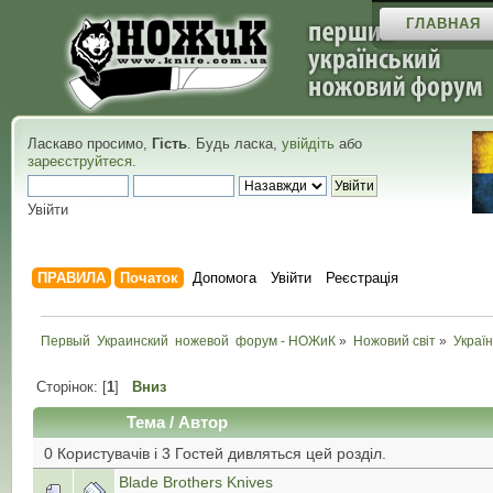
ГЛАВНАЯ
Ласкаво просимо,
Гість
. Будь ласка,
увійдіть
або
зареєструйтеся
.
Увійти
ПРАВИЛА
Початок
Допомога
Увійти
Реєстрація
Первый  Украинский  ножевой  форум - НОЖиК
»
Ножовий світ
»
Україн
Сторінок: [
1
]
Вниз
Тема
/
Автор
0 Користувачів і 3 Гостей дивляться цей розділ.
Blade Brothers Knives