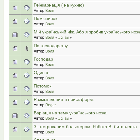
Реінкарнація ( на кухню)
Автор
Воля
Помічничок
Автор
Воля
Мій український ніж. Або я зробив українського нож
Автор
Воля
«
1
2
Всі
»
По господарству
Автор
Воля
Господар
Автор
Воля
Один з...
Автор
Воля
Потомок
Автор
Воля
Размышления и поиск форм.
Автор
Reger
Варіація на тему українського ножа
Автор
Воля
«
1
2
Всі
»
З інтегрованим больстером. Робота В. Литовченка
Автор
Воля
Спадщина.