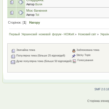
Автор
Воля
Моє бачення
Автор
Tol
Сторінок: [
1
]
Нагору
Первый  Украинский  ножевой  форум - НОЖиК
»
Ножовий світ
»
Україн
Звичайна тема
Заблокована тема
Sticky Topic
Популярна тема (Більше 25 відповідей)
Голосування
Дуже популярна тема (Більше 50 відповідей)
SMF 2.0.1
Сторінка згенер