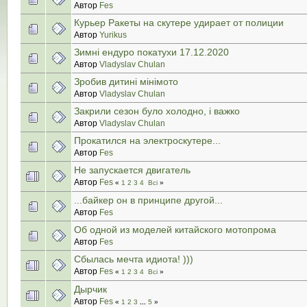
Автор
Fes
Курьер Ракеты на скутере удирает от полиции
Автор
Yurikus
Зимні ендуро покатухи 17.12.2020
Автор
Vladyslav Chulan
Зробив дитині мінімото
Автор
Vladyslav Chulan
Закрили сезон було холодно, і важко
Автор
Vladyslav Chulan
Прокатился на электроскутере...
Автор
Fes
Не запускается двигатель
Автор
Fes
«
1
2
3
4
Всі
»
...байкер он в принципе другой...
Автор
Fes
Об одной из моделей китайского мотопрома
Автор
Fes
Сбылась мечта идиота! )))
Автор
Fes
«
1
2
3
4
Всі
»
Дырчик
Автор
Fes
«
1
2
3
...
5
»