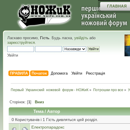
ГЛАВНАЯ
Ласкаво просимо,
Гість
. Будь ласка,
увійдіть
або
зареєструйтеся
.
Увійти
ПРАВИЛА
Початок
Допомога
Увійти
Реєстрація
Первый  Украинский  ножевой  форум - НОЖиК
»
Потрошки про все
»
У
Сторінок: [
1
]
Вниз
Тема
/
Автор
0 Користувачів і 1 Гість дивляться цей розділ.
Електропарадокс