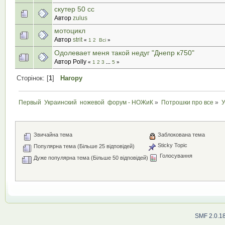
скутер 50 сс
Автор
zulus
мотоцикл
Автор
strit
«
1
2
Всі
»
Одолевает меня такой недуг "Днепр к750"
Автор Polly
«
1
2
3
...
5
»
Сторінок: [
1
]
Нагору
Первый  Украинский  ножевой  форум - НОЖиК
»
Потрошки про все
»
У
Звичайна тема
Заблокована тема
Sticky Topic
Популярна тема (Більше 25 відповідей)
Голосування
Дуже популярна тема (Більше 50 відповідей)
SMF 2.0.1