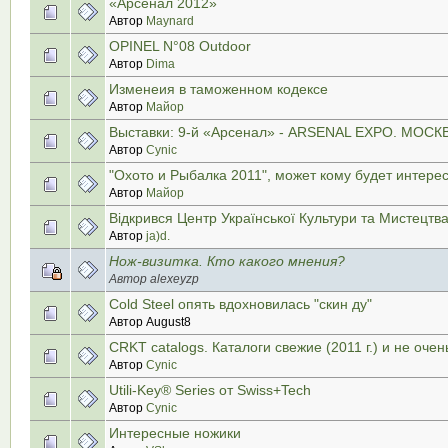
«Арсенал 2012»
Автор
Maynard
OPINEL N°08 Outdoor
Автор
Dima
Изменеия в таможенном кодексе
Автор
Майор
Выставки: 9-й «Арсенал» - ARSENAL EXPO. МОСКВ
Автор
Cynic
"Охото и Рыбалка 2011", может кому будет интере
Автор
Майор
Відкрився Центр Української Культури та Мистецтва
Автор
ja)d.
Нож-визитка. Кто какого мнения?
Автор alexeyzp
Cold Steel опять вдохновилась "скин ду"
Автор August8
CRKT catalogs. Каталоги свежие (2011 г.) и не очень
Автор
Cynic
Utili-Key® Series от Swiss+Tech
Автор
Cynic
Интересные ножики