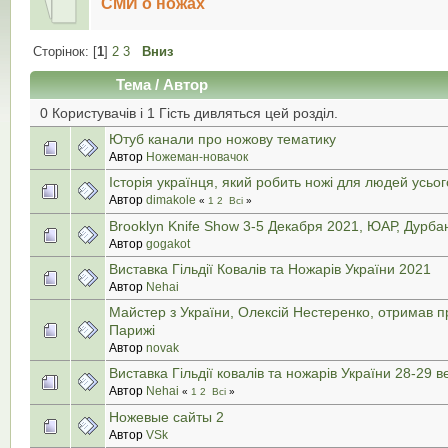
СМИ о ножах
Сторінок: [
1
]
2
3
Вниз
Тема
/
Автор
0 Користувачів і 1 Гість дивляться цей розділ.
Ютуб канали про ножову тематику
Автор
Ножеман-новачок
Історія українця, який робить ножі для людей усьог
Автор
dimakole
«
1
2
Всі
»
Brooklyn Knife Show 3-5 Декабря 2021, ЮАР, Дурба
Автор
gogakot
Виставка Гільдії Ковалів та Ножарів України 2021
Автор
Nehai
Майстер з України, Олексій Нестеренко, отримав пр
Парижі
Автор
novak
Виставка Гільдії ковалів та ножарів України 28-29 
Автор
Nehai
«
1
2
Всі
»
Ножевые сайты 2
Автор
VSk