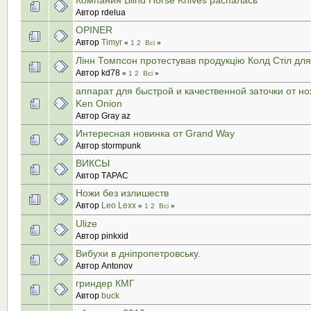
Автор rdelua
OPINER
Автор
Timyr
«
1
2
Всі
»
Лінн Томпсон протестував продукцію Колд Стіл для 
Автор kd78
«
1
2
Всі
»
аппарат для быстрой и качественной заточки от н
Ken Onion
Автор Gray az
Интересная новинка от Grand Way
Автор stormpunk
ВИКСЫ
Автор ТАРАС
Ножи без излишеств
Автор
Leo Lexx
«
1
2
Всі
»
Ulize
Автор pinkxid
Вибухи в дніпропетровську.
Автор Antonov
гриндер КМГ
Автор
buck