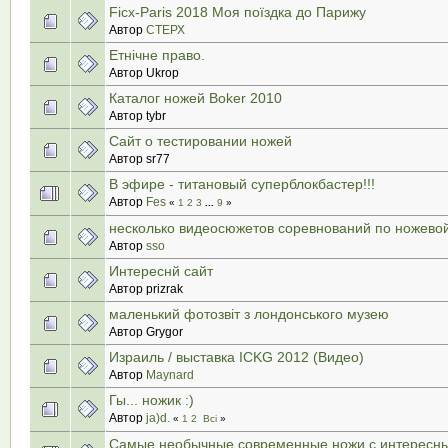
Ficx-Paris 2018 Моя поїздка до Парижу
Автор
СТЕРХ
Етнічне право.
Автор Ukrop
Каталог ножей Boker 2010
Автор tybr
Сайт о тестировании ножей
Автор sr77
В эфире - титановый суперблокбастер!!!
Автор
Fes
«
1
2
3
...
9
»
несколько видеосюжетов соревнований по ножево
Автор
sso
Интереснй сайт
Автор prizrak
маленький фотозвіт з лондонського музею
Автор Grygor
Израиль / выставка ICKG 2012 (Видео)
Автор
Maynard
Гы... ножик :)
Автор
ja)d.
«
1
2
Всі
»
Самые необычные современные ножи с интересн