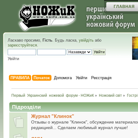
ГЛАВНАЯ
Ласкаво просимо,
Гість
. Будь ласка,
увійдіть
або
зареєструйтеся
.
Увійти
ПРАВИЛА
Початок
Допомога
Увійти
Реєстрація
Первый  Украинский  ножевой  форум - НОЖиК
»
Ножовий світ
»
Гостр
Підрозділи
Журнал "Клинок"
Отзывы о журнале "Клинок", обсуждение материало
редакцией... Сделаем любимый журнал лучше!