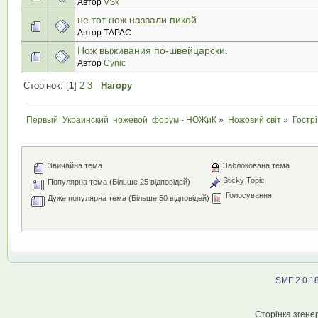
Автор
VSk
не тот нож назвали пикой
Автор ТАРАС
Нож выживания по-швейцарски.
Автор
Cynic
Сторінок: [
1
]
2
3
Нагору
Первый  Украинский  ножевой  форум - НОЖиК
»
Ножовий світ
»
Гостр
Звичайна тема
Заблокована тема
Sticky Topic
Популярна тема (Більше 25 відповідей)
Голосування
Дуже популярна тема (Більше 50 відповідей)
SMF 2.0.1
Сторінка згенер