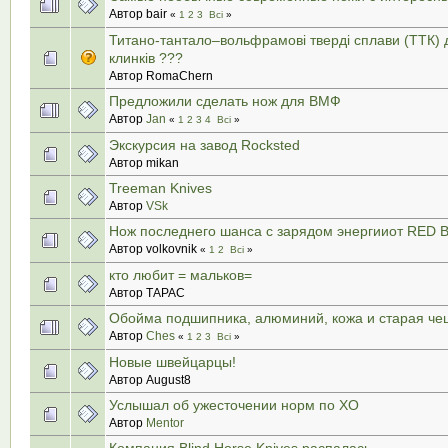
Автор bair
«
1
2
3
Всі
»
Титано-тантало–вольфрамові тверді сплави (ТТК) 
клинків ???
Автор RomaChern
Предложили сделать нож для ВМФ
Автор
Jan
«
1
2
3
4
Всі
»
Экскурсия на завод Rocksted
Автор mikan
Treeman Knives
Автор
VSk
Нож последнего шанса с зарядом энергииот RED 
Автор volkovnik
«
1
2
Всі
»
кто любит = мальков=
Автор ТАРАС
Обойма подшипника, алюминий, кожа и старая че
Автор
Ches
«
1
2
3
Всі
»
Новые швейцарцы!
Автор August8
Услышал об ужесточении норм по ХО
Автор
Mentor
Компания Blind Horse Knives распалась