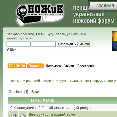
ГЛАВНАЯ
Ласкаво просимо,
Гість
. Будь ласка,
увійдіть
або
зареєструйтеся
.
Увійти
ПРАВИЛА
Початок
Допомога
Увійти
Реєстрація
Первый  Украинский  ножевой  форум - НОЖиК
»
Ножі форуму
»
Конку
Сторінок: [
1
]
Вниз
Тема
/
Автор
0 Користувачів і 2 Гостей дивляться цей розділ.
Все эскизы в одной теме