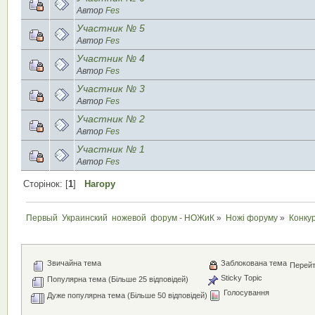
Автор
Fes
Участник № 5
Автор
Fes
Участник № 4
Автор
Fes
Участник № 3
Автор
Fes
Участник № 2
Автор
Fes
Участник № 1
Автор
Fes
Сторінок: [
1
]
Нагору
Первый  Украинский  ножевой  форум - НОЖиК
»
Ножі форуму
»
Конку
Звичайна тема
Заблокована тема
Перейт
Sticky Topic
Популярна тема (Більше 25 відповідей)
Голосування
Дуже популярна тема (Більше 50 відповідей)