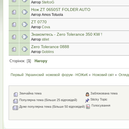
Автор
StefcoG
Нож ZT 0650ST FOLDER AUTO
Автор Amos Totuola
ZT 0770
Автор
Cova
Знакомтесь - Zero Tolerance 350 KW !
Автор
stilet
Zero Tolerance 0888
Автор
Goblins
Сторінок: [
1
]
Нагору
Первый  Украинский  ножевой  форум - НОЖиК
»
Ножовий світ
»
Огляд
Звичайна тема
Заблокована тема
Sticky Topic
Популярна тема (Більше 25 відповідей)
Голосування
Дуже популярна тема (Більше 50 відповідей)