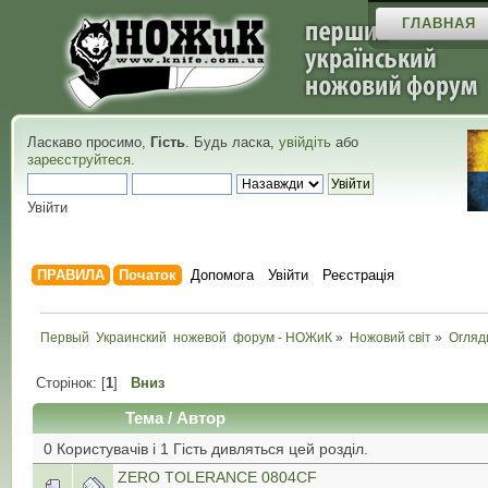
ГЛАВНАЯ
Ласкаво просимо,
Гість
. Будь ласка,
увійдіть
або
зареєструйтеся
.
Увійти
ПРАВИЛА
Початок
Допомога
Увійти
Реєстрація
Первый  Украинский  ножевой  форум - НОЖиК
»
Ножовий світ
»
Огляд
Сторінок: [
1
]
Вниз
Тема
/
Автор
0 Користувачів і 1 Гість дивляться цей розділ.
ZERO TOLERANCE 0804CF