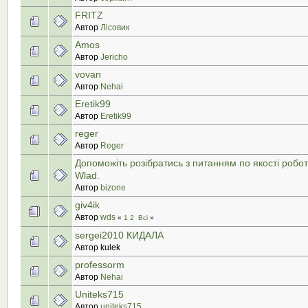
FRITZ
Автор
Лісовик
Amos
Автор
Jericho
vovan
Автор
Nehai
Eretik99
Автор
Eretik99
reger
Автор
Reger
Допоможіть розібратись з питанням по якості роб
Wlad.
Автор
bizone
giv4ik
Автор
wds
«
1
2
Всі
»
sergei2010 КИДАЛА
Автор kulek
professorm
Автор
Nehai
Uniteks715
Автор
uniteks715