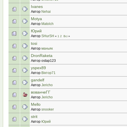
Ivanes
Автор
Nehai
Motya
Автор
Matolch
Юрий
Автор
SHurSH
«
1
2
Всі
»
tosi
Автор
маньяк
DronRaketa
Автор ostap123
yspex89
Автор
Віктор71
gandelf
Автор
Jericho
вованчеГГ
Автор
Jericho
Mello
Автор
snooker
strit
Автор
Юрий