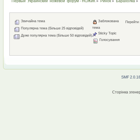
Первый  Украинский  ножевой  форум - НОЖиК
»
Ринок
»
Барахолка
»
Звичайна тема
Заблокована
Перейти 
тема
Популярна тема (Більше 25 відповідей)
Sticky Topic
Дуже популярна тема (Більше 50 відповідей)
Голосування
SMF 2.0.1
Сторінка згенер