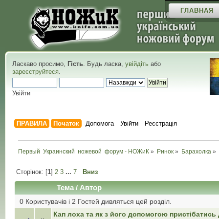
ГЛАВНАЯ
Ласкаво просимо,
Гість
. Будь ласка,
увійдіть
або
зареєструйтеся
.
Увійти
ПРАВИЛА
Початок
Допомога
Увійти
Реєстрація
Первый  Украинский  ножевой  форум - НОЖиК
»
Ринок
»
Барахолка
»
Сторінок: [
1
]
2
3
...
7
Вниз
Тема
/
Автор
0 Користувачів і 2 Гостей дивляться цей розділ.
Кап лоха та як з його допомогою пристібатись