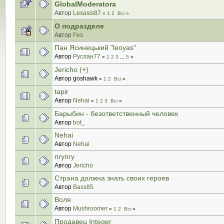
GlobalModeratora
Автор
Lexasis87
«
1
2
Всі
»
О подразделе
Автор
Fes
Пан Ясинецький "leoyas"
Автор
Руслан77
«
1
2
3
...
5
»
Jericho (+)
Автор goshawk
«
1
2
Всі
»
tapir
Автор
Nehai
«
1
2
3
Всі
»
Барыбин - безответственный человек
Автор
bot_
Nehai
Автор
Nehai
пгупгу
Автор
Jericho
Страна должна знать своих героев
Автор
Bass85
Воля
Автор
Mushroomer
«
1
2
Всі
»
Продавец Integer