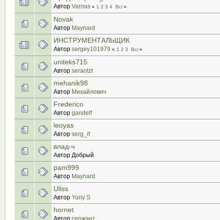
Автор
Varnas
«
1
2
3
4
Всі
»
Novak
Автор
Maynard
ИНСТРУМЕНТАЛЬЩИК
Автор
sergey101979
«
1
2
3
Всі
»
uniteks715
Автор
seraotzt
mehanik98
Автор
Михайлович
Frederico
Автор
gandelf
leoyas
Автор
serg_if
влад-ч
Автор Добрый
pam999
Автор
Maynard
Uliss
Автор
Yuriy S
hornet
Автор
сержант