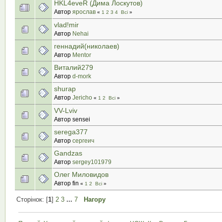
HKL4eveR (Дима Лоскутов)
Автор
ярослав
«
1
2
3
4
Всі
»
vlad!mir
Автор
Nehai
геннадий(николаев)
Автор
Mentor
Виталий279
Автор
d-mork
shurap
Автор
Jericho
«
1
2
Всі
»
VV-Lviv
Автор sensei
serega377
Автор
сергеич
Gandzas
Автор
sergey101979
Олег Миловидов
Автор fin
«
1
2
Всі
»
Сторінок: [
1
]
2
3
...
7
Нагору