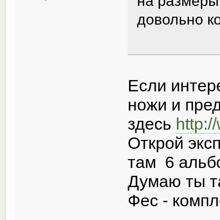
на размеры 
довольно к
Если интер
ножи и пре
здесь
http:
Открой экс
там 6 альбо
Думаю ты т
Фес - компл