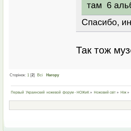
там 6 альб
Спасибо, ин
Так тож му
Сторінок:
1
[
2
]
Всі
Нагору
Первый  Украинский  ножевой  форум - НОЖиК
»
Ножовий світ
»
Ніж
»