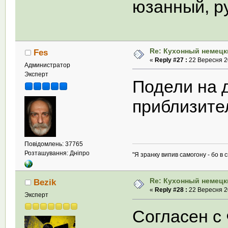
юзанный, ру
Re: Кухонный немецк
Fes
«
Reply #27 :
22 Вересня 20
Администратор
Эксперт
Подели на д
приблизите
Повідомлень: 37765
Розташування: Дніпро
"Я зранку випив самогону - бо в с
Re: Кухонный немецк
Bezik
«
Reply #28 :
22 Вересня 20
Эксперт
Согласен с 