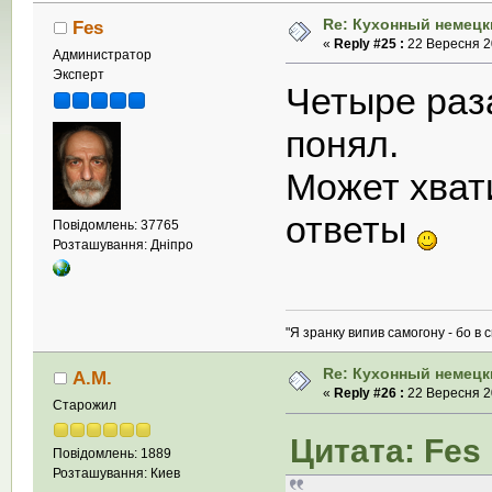
Re: Кухонный немецк
Fes
«
Reply #25 :
22 Вересня 20
Администратор
Эксперт
Четыре раза
понял.
Может хвати
ответы
Повідомлень: 37765
Розташування: Дніпро
"Я зранку випив самогону - бо в с
Re: Кухонный немецк
А.М.
«
Reply #26 :
22 Вересня 20
Старожил
Цитата: Fes 
Повідомлень: 1889
Розташування: Киев