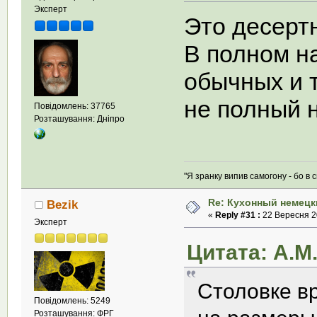
Эксперт
Это десерт
В полном на
обычных и 
не полный 
Повідомлень: 37765
Розташування: Дніпро
"Я зранку випив самогону - бо в с
Re: Кухонный немецк
Bezik
«
Reply #31 :
22 Вересня 20
Эксперт
Цитата: А.М.
Столовке в
Повідомлень: 5249
Розташування: ФРГ