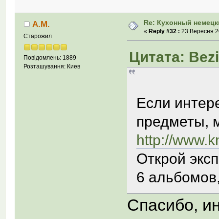
Re: Кухонный немецк
А.М.
«
Reply #32 :
23 Вересня 20
Старожил
Цитата: Bezi
Повідомлень: 1889
Розташування: Киев
Если интер
предметы, 
http://www.k
Открой экс
6 альбомов,
Спасибо, ин