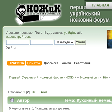
ГЛАВНАЯ
Ласкаво просимо,
Гість
. Будь ласка,
увійдіть
або
зареєструйтеся
.
Увійти
ПРАВИЛА
Початок
Допомога
Увійти
Реєстрація
Первый  Украинский  ножевой  форум - НОЖиК
»
Ножовий світ
»
Ніж
»
Сторінок:
1
[
2
]
Всі
Вниз
Автор
Тема: Кухонный немецк
0 Користувачів і 1 Гість дивляться цю тему.