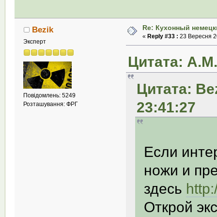
Re: Кухонный немецк
Bezik
«
Reply #33 :
23 Вересня 20
Эксперт
Цитата: А.М.
Цитата: Be
Повідомлень: 5249
23:41:27
Розташування: ФРГ
Если инте
ножи и пр
здесь
http
Открой эк