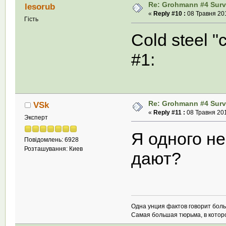
Re: Grohmann #4 Survi
lesorub
«
Reply #10 :
08 Травня 201
Гість
Cold steel 
#1:
Re: Grohmann #4 Survi
VSk
«
Reply #11 :
08 Травня 201
Эксперт
Я одного не
Повідомлень: 6928
Розташування: Киев
дают?
Одна унция фактов говорит бол
Самая большая тюрьма, в которой