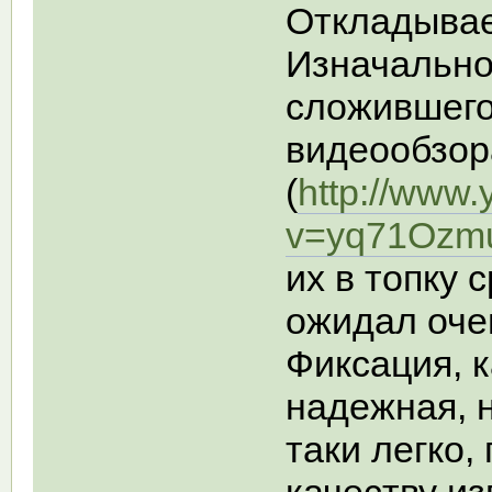
Откладывае
Изначально
сложившего
видеообзор
(
http://www
v=yq71Ozm
их в топку 
ожидал оче
Фиксация, к
надежная, 
таки легко,
качеству из