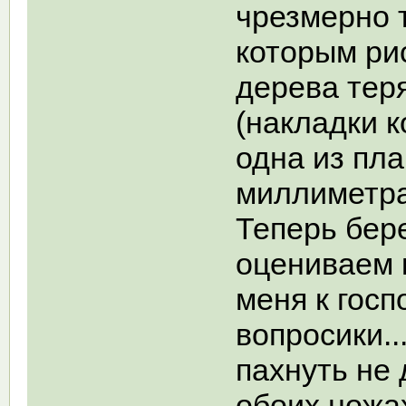
чрезмерно 
которым рис
дерева тер
(накладки 
одна из пл
миллиметра
Теперь бер
оцениваем к
меня к гос
вопросики..
пахнуть не 
обоих ножах