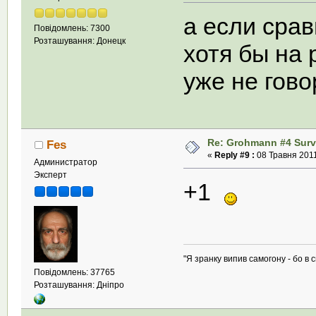
а если срав
Повідомлень: 7300
Розташування: Донецк
хотя бы на
уже не гов
Re: Grohmann #4 Survi
Fes
«
Reply #9 :
08 Травня 2011
Администратор
Эксперт
+1
"Я зранку випив самогону - бо в с
Повідомлень: 37765
Розташування: Дніпро