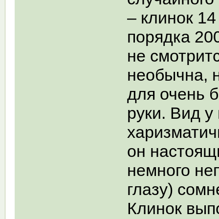
– клинок 14
порядка 20
не смотритс
необычна, 
для очень 
руки. Вид у
харизматичн
он настоящи
немного не
глазу) сомн
Клинок вып