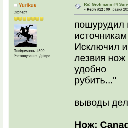
Re: Grohmann #4 Survi
Yurikus
«
Reply #12 :
09 Травня 201
Эксперт
пошурудил 
источникам,
Исключил и
Повідомлень: 4500
лезвия нож 
Розташування: Дніпро
удобно
рубить..."
выводы дел
Нож: Canadi