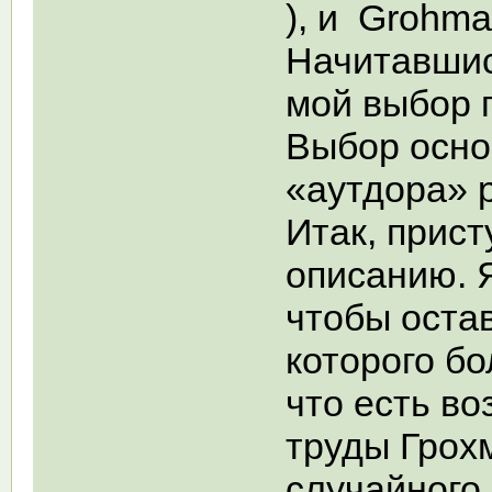
), и Grohman
Начитавшис
мой выбор 
Выбор осно
«аутдора» 
Итак, прис
описанию. Я
чтобы остав
которого б
что есть в
труды Грох
случайного