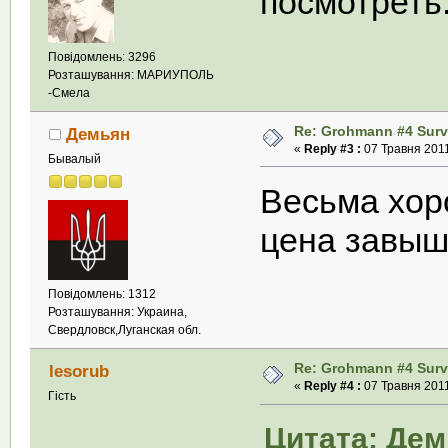
посмотреть.
Повідомлень: 3296
Розташування: МАРИУПОЛЬ
-Смела
Re: Grohmann #4 Survi
Демьян
«
Reply #3 :
07 Травня 2011
Бывалый
Весьма хор
цена завыш
Повідомлень: 1312
Розташування: Украина,
Свердловск,Луганская обл.
Re: Grohmann #4 Survi
lesorub
«
Reply #4 :
07 Травня 2011
Гість
Цитата: Демь