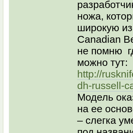
разработчи
ножа, котор
широкую изв
Canadian Be
не помню г
можно тут:
http://ruskn
dh-russell-c
Модель ока
на ее осно
– слегка у
под названи