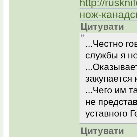
http://ruskn
нож-канадс
Цитувати
...Честно г
службы я не
...Оказыва
закупается 
...Чего им 
не представ
уставного Г
Цитувати