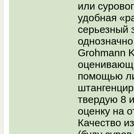
или сурово
удобная «р
серьезный 
однозначно
Grohmann K
оценивающи
помощью ли
штангенцир
твердую 8 и
оценку на о
Качество из