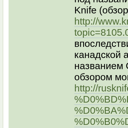
Knife (обзо
http://www.
topic=8105.
впоследств
канадской 
названием G
обзором мо
http://ruskn
%D0%BD%
%D0%BA%
%D0%B0%