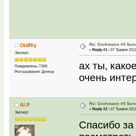
Re: Grohmann #4 Survi
OldRiy
«
Reply #1 :
07 Травня 2011
Эксперт
ах ты, како
Повідомлень: 7300
Розташування: Донецк
очень интер
Re: Grohmann #4 Survi
Al.P
«
Reply #2 :
07 Травня 2011
Эксперт
Спасибо за