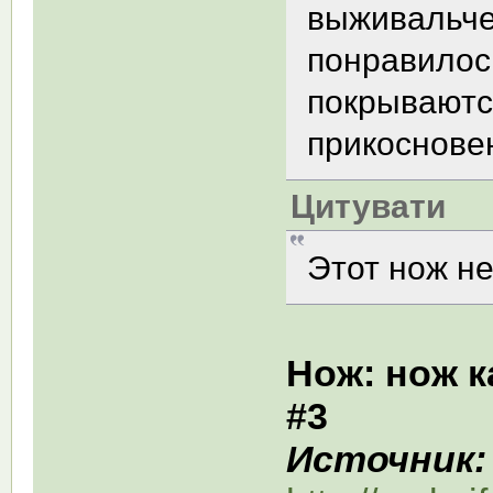
выживальче
понравилос
покрываютс
прикосновен
Цитувати
Этот нож н
Нож: нож 
#3
Источник: