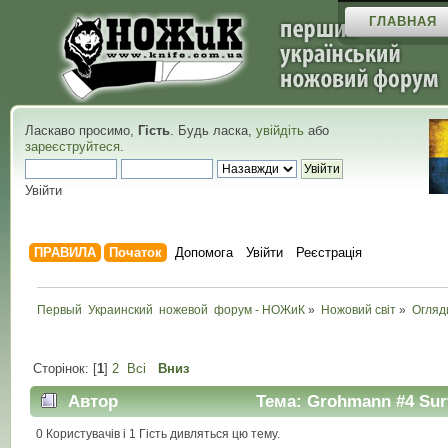
ГЛАВНАЯ
Ласкаво просимо,
Гість
. Будь ласка,
увійдіть
або
зареєструйтеся
.
Увійти
ПРАВИЛА
Початок
Допомога
Увійти
Реєстрація
Первый  Украинский  ножевой  форум - НОЖиК
»
Ножовий світ
»
Огляд
Сторінок: [
1
]
2
Всі
Вниз
Автор
Тема: Grohmann #4 Surv
0 Користувачів і 1 Гість дивляться цю тему.