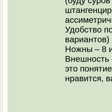
(буду суров
штангенцир
ассиметрич
Удобство по
вариантов)
Ножны – 8 
Внешность 
это поняти
нравится, в