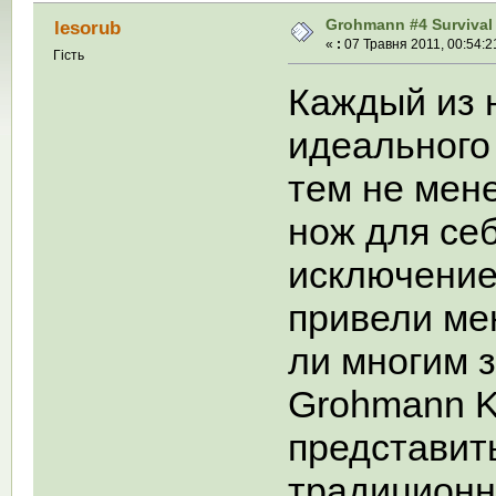
Grohmann #4 Survival 
lesorub
«
:
07 Травня 2011, 00:54:2
Гість
Каждый из н
идеального 
тем не мене
нож для себ
исключение
привели мен
ли многим 
Grohmann K
представит
традиционн