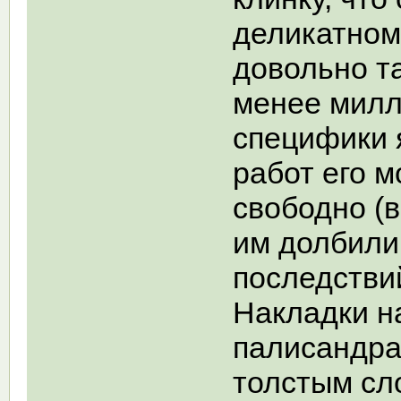
деликатном
довольно та
менее милли
специфики 
работ его 
свободно (в
им долбили 
последствий
Накладки н
палисандра
толстым сл