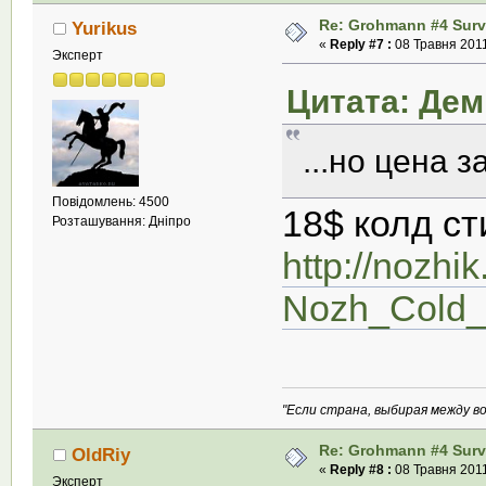
Re: Grohmann #4 Survi
Yurikus
«
Reply #7 :
08 Травня 2011
Эксперт
Цитата: Демь
...но цена з
Повідомлень: 4500
18$ колд ст
Розташування: Дніпро
http://nozhi
Nozh_Cold_
"Если страна, выбирая между во
Re: Grohmann #4 Survi
OldRiy
«
Reply #8 :
08 Травня 2011
Эксперт