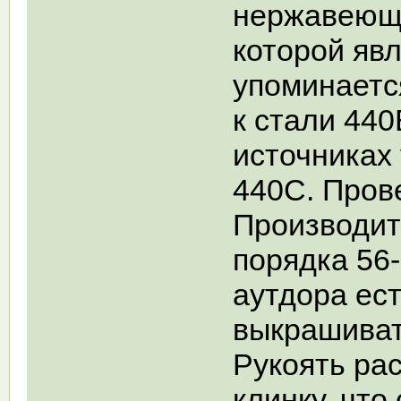
нержавеюще
которой явл
упоминается
к стали 440
источниках 
440С. Пров
Производит
порядка 56-
аутдора ест
выкрашивать
Рукоять ра
клинку, что