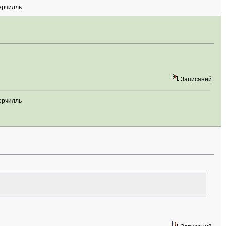
ерчилль
Записаний
ерчилль