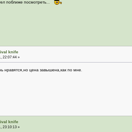
тел поближе посмотреть...
val knife
, 22:07:44 »
ь нравятся,но цена завышена,как по мне.
val knife
, 23:10:13 »