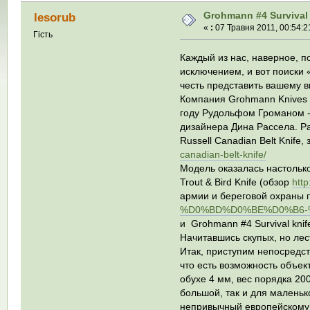
Grohmann #4 Survival 
lesorub
«
:
07 Травня 2011, 00:54:2
Гість
Каждый из нас, наверное, по
исключением, и вот поиски
честь представить вашему в
Компания Grohmann Knives 
году Рудольфом Громаном -
дизайнера Дина Рассела. Ра
Russell Canadian Belt Knife
canadian-belt-knife/
Модель оказалась настольк
Trout & Bird Knife (обзор
htt
армии и береговой охраны 
%D0%BD%D0%BE%D0%B6-
и Grohmann #4 Survival knif
Начитавшись скупых, но ле
Итак, приступим непосредст
что есть возможность объек
обухе 4 мм, вес порядка 20
большой, так и для маленьк
непривычный европейскому 