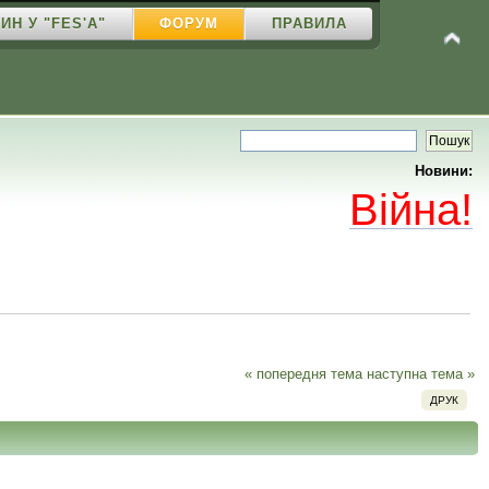
ИН У "FES'A"
ФОРУМ
ПРАВИЛА
Новини:
Війна!
« попередня тема
наступна тема »
ДРУК