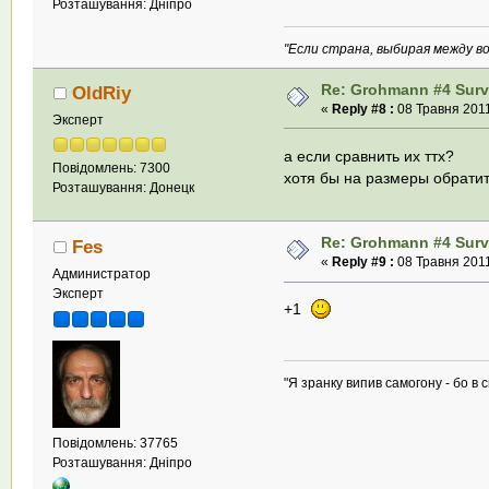
Розташування: Дніпро
"Если страна, выбирая между во
Re: Grohmann #4 Survi
OldRiy
«
Reply #8 :
08 Травня 2011
Эксперт
а если сравнить их ттх?
Повідомлень: 7300
хотя бы на размеры обратит
Розташування: Донецк
Re: Grohmann #4 Survi
Fes
«
Reply #9 :
08 Травня 2011
Администратор
Эксперт
+1
"Я зранку випив самогону - бо в с
Повідомлень: 37765
Розташування: Дніпро