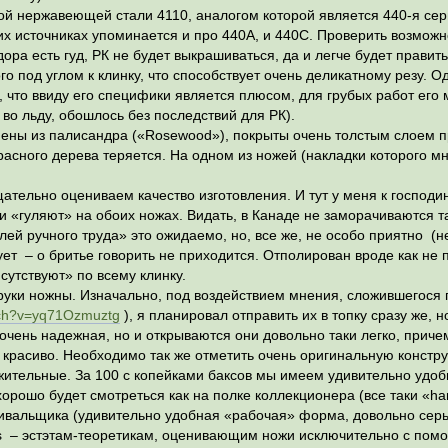
й нержавеющей стали 4110, аналогом которой является 440-я сери
ких источниках упоминается и про 440А, и 440С. Проверить возможн
ора есть гуд, РК не будет выкрашиваться, да и легче будет править
 под углом к клинку, что способствует очень деликатному резу. Од
, что ввиду его специфики является плюсом, для грубых работ его
 во льду, обошлось без последствий для РК).
ены из палисандра («Rosewood»), покрыты очень толстым слоем пр
расного дерева теряется. На одном из ножей (накладки которого м
ательно оцениваем качество изготовления. И тут у меня к господин
ки «гуляют» на обоих ножах. Видать, в Канаде не заморачиваются т
ей ручного труда» это ожидаемо, но, все же, не особо приятно (н
ует – о бритье говорить не приходится. Отполирован вроде как не
утствуют» по всему клинку.
руки ножны. Изначально, под воздействием мнения, сложившегося 
tch?v=yq71Ozmuztg
), я планировал отправить их в топку сразу же, 
 очень надежная, но и открываются они довольно таки легко, причем
ь красиво. Необходимо так же отметить очень оригинальную констр
жительные. За 100 с копейками баксов мы имеем удивительно удо
хорошо будет смотреться как на полке коллекционера (все таки «ha
ивальщика (удивительно удобная «рабочая» форма, довольно серь
 – эстэтам-теоретикам, оценивающим ножи исключительно с помо