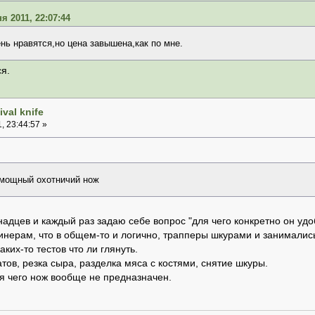
я 2011, 22:07:44
ь нравятся,но цена завышена,как по мне.
ся.
val knife
, 23:44:57 »
мощный охотничий нож
надцев и каждый раз задаю себе вопрос "для чего конкретно он уд
инерам, что в общем-то и логично, трапперы шкурами и занималис
аких-то тестов что ли глянуть.
тов, резка сыра, разделка мяса с костями, снятие шкуры.
для чего нож вообще не предназначен.