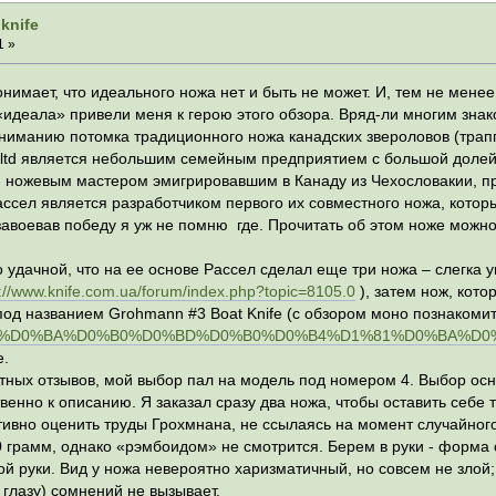
knife
1 »
нимает, что идеального ножа нет и быть не может. И, тем не менее,
 «идеала» привели меня к герою этого обзора. Вряд-ли многим зн
ниманию потомка традиционного ножа канадских звероловов (траппе
ltd является небольшим семейным предприятием с большой долей р
 ножевым мастером эмигрировавшим в Канаду из Чехословакии, пр
ссел является разработчиком первого их совместного ножа, которы
, завоевав победу я уж не помню где. Прочитать об этом ноже можно
о удачной, что на ее основе Рассел сделал еще три ножа – слегк
p://www.knife.com.ua/forum/index.php?topic=8105.0
), затем нож, кот
под названием Grohmann #3 Boat Knife (с обзором моно познакомит
%D0%BA%D0%B0%D0%BD%D0%B0%D0%B4%D1%81%D0%BA%D0%
e.
стных отзывов, мой выбор пал на модель под номером 4. Выбор ос
венно к описанию. Я заказал сразу два ножа, чтобы оставить себе т
тивно оценить труды Грохмнана, не ссылаясь на момент случайного
0 грамм, однако «рэмбоидом» не смотрится. Берем в руки - форма 
ой руки. Вид у ножа невероятно харизматичный, но совсем не злой; 
глазу) сомнений не вызывает.