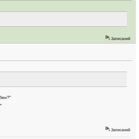
Записаний
обен?"
ь.
Записаний