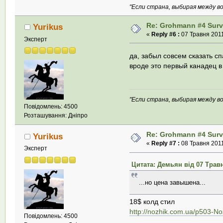
"Если страна, выбирая между во
Re: Grohmann #4 Survi
Yurikus
«
Reply #6 :
07 Травня 2011
Эксперт
да, забыл совсем сказать сп
вроде это первый канадец в
"Если страна, выбирая между во
Повідомлень: 4500
Розташування: Дніпро
Re: Grohmann #4 Survi
Yurikus
«
Reply #7 :
08 Травня 2011
Эксперт
Цитата: Демьян від 07 Травн
...но цена завышена...
18$ колд стил
http://nozhik.com.ua/p503-N
Повідомлень: 4500