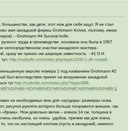
 большинство, как дети, этот нож для себя ищут. Я не стал
акомо имя канадской фирмы Grohmann Knives, поэтому, имею
ров) – Grohmann #4 Survival knife.
учного труда в производстве, основана она была в 1957
и непосредственном участии канадского мастера -
й, сразу же принес им широкую известность - #1 D.H.
 тут:
http://rusknife.com/index.php/topic/2240-1-dh-russell-
а уменьшенную версию номера 1 под названием Grohmann #2
орый был впоследствии принят на вооружение канадской
ься тут
http://rusknife.com/index.php?/topic/688-
BE%D0%B9-%D0%B0%D1%80%D0%BC%D0%B8%D0%B8/
),
нован на необходимых мне для «аутдора» размерах ножа.
от, рисунок рукояти которого больше понравится внешне, так
 «брака». Нож довольно велик – клинок 14 см, толщина в
очень необычна, но очень удобна, причем как для очень
то, что он настоящий охотник (пусть и канадский, немного