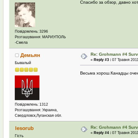
Спасибо за обзор, давно хо
Повідомлень: 3296
Розташування: МАРИУПОЛЬ
-Смела
Re: Grohmann #4 Survi
Демьян
«
Reply #3 :
07 Травня 2011
Бывалый
Весьма хорош.Канадцы очен
Повідомлень: 1312
Розташування: Украина,
Свердловск,Луганская обл.
Re: Grohmann #4 Survi
lesorub
«
Reply #4 :
07 Травня 2011
Гість