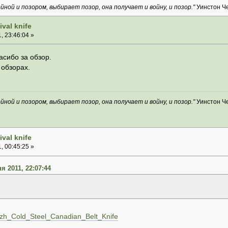
йной и позором, выбирает позор, она получает и войну, и позор."
Уинстон Ч
val knife
, 23:46:04 »
асибо за обзор.
 обзорах.
йной и позором, выбирает позор, она получает и войну, и позор."
Уинстон Ч
val knife
, 00:45:25 »
я 2011, 22:07:44
ozh_Cold_Steel_Canadian_Belt_Knife