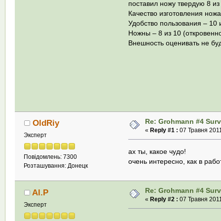
поставил ножу твердую 8 из
Качество изготовления ножа
Удобство пользования – 10 и
Ножны – 8 из 10 (откровенн
Внешность оценивать не буд
Re: Grohmann #4 Survi
OldRiy
«
Reply #1 :
07 Травня 2011
Эксперт
ах ты, какое чудо!
Повідомлень: 7300
очень интересно, как в раб
Розташування: Донецк
Re: Grohmann #4 Survi
Al.P
«
Reply #2 :
07 Травня 2011
Эксперт