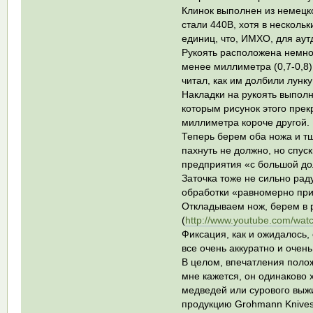
Клинок выполнен из немецко
стали 440В, хотя в несколь
единиц, что, ИМХО, для аутд
Рукоять расположена немного
менее миллиметра (0,7-0,8)
читал, как им долбили лунку
Накладки на рукоять выполн
которым рисунок этого прек
миллиметра короче другой.
Теперь берем оба ножа и тщ
пахнуть не должно, но спус
предприятия «с большой дол
Заточка тоже не сильно рад
обработки «равномерно прис
Откладываем нож, берем в 
(
http://www.youtube.com/wa
Фиксация, как и ожидалось,
все очень аккуратно и очен
В целом, впечатления поло
мне кажется, он одинаково 
медведей или сурового выж
продукцию Grohmann Knives