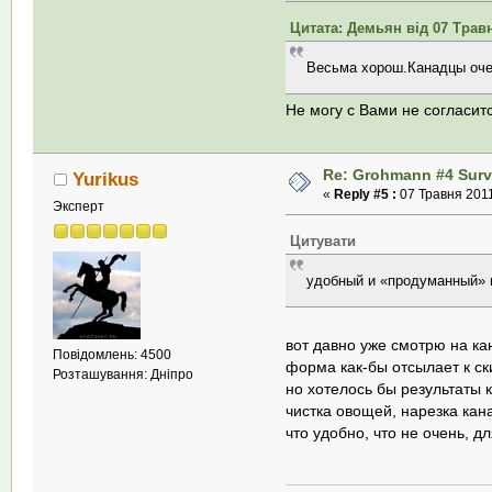
Цитата: Демьян від 07 Травн
Весьма хорош.Канадцы очен
Не могу с Вами не согласит
Re: Grohmann #4 Survi
Yurikus
«
Reply #5 :
07 Травня 2011
Эксперт
Цитувати
удобный и «продуманный» 
вот давно уже смотрю на ка
Повідомлень: 4500
форма как-бы отсылает к ск
Розташування: Дніпро
но хотелось бы результаты к
чистка овощей, нарезка кана
что удобно, что не очень, 