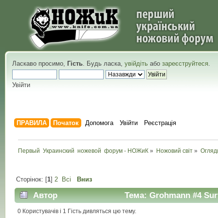
Ласкаво просимо,
Гість
. Будь ласка,
увійдіть
або
зареєструйтеся
.
Увійти
ПРАВИЛА
Початок
Допомога
Увійти
Реєстрація
Первый  Украинский  ножевой  форум - НОЖиК
»
Ножовий світ
»
Огляд
Сторінок: [
1
]
2
Всі
Вниз
Автор
Тема: Grohmann #4 Surv
0 Користувачів і 1 Гість дивляться цю тему.