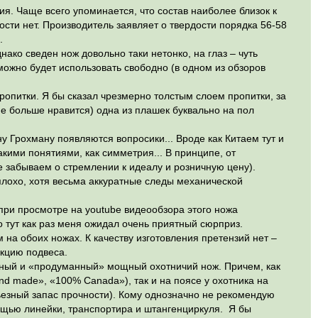
я. Чаще всего упоминается, что состав наиболее близок к
ости нет. Производитель заявляет о твердости порядка 56-58
.
нако сведен нож довольно таки нетонко, на глаз – чуть
 можно будет использовать свободно (в одном из обзоров
опитки. Я бы сказал чрезмерно толстым слоем пропитки, за
не больше нравится) одна из плашек буквально на пол
у Грохману появляются вопросики... Вроде как Китаем тут и
акими понятиями, как симметрия... В принципе, от
е забываем о стремлении к идеалу и розничную цену).
 плохо, хотя весьма аккуратные следы механической
при просмотре на youtube видеообзора этого ножа
но тут как раз меня ожидал очень приятный сюрприз.
 на обоих ножах. К качеству изготовления претензий нет –
укцию подвеса.
бный и «продуманный» мощный охотничий нож. Причем, как
nd made», «100% Саnada»), так и на поясе у охотника на
езный запас прочности). Кому однозначно не рекомендую
щью линейки, транспортира и штангенциркуля. Я бы