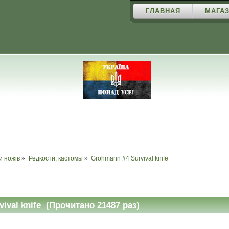
ГЛАВНАЯ
МАГАЗ
и ножів
»
Редкости, кастомы
»
Grohmann #4 Survival knife
ival knife (Прочитано 21487 раз)