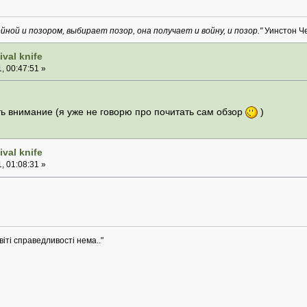
йной и позором, выбирает позор, она получает и войну, и позор."
Уинстон Ч
val knife
, 00:47:51 »
ь внимание (я уже не говорю про почитать сам обзор
)
val knife
, 01:08:31 »
віті справедливості нема.."