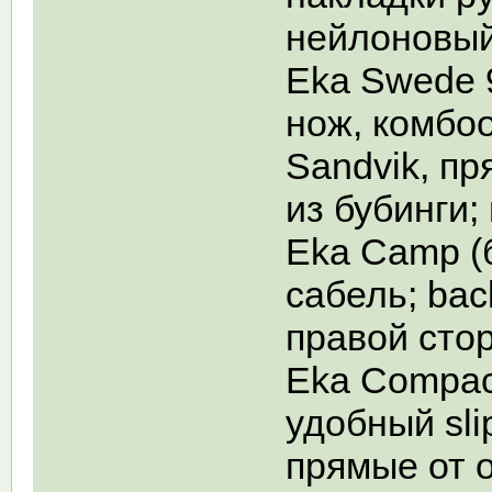
нейлоновый
Eka Swede 9
нож, комбо
Sandvik, пр
из бубинги;
Eka Camp (
сабель; bac
правой сто
Eka Compact
удобный slip
прямые от о