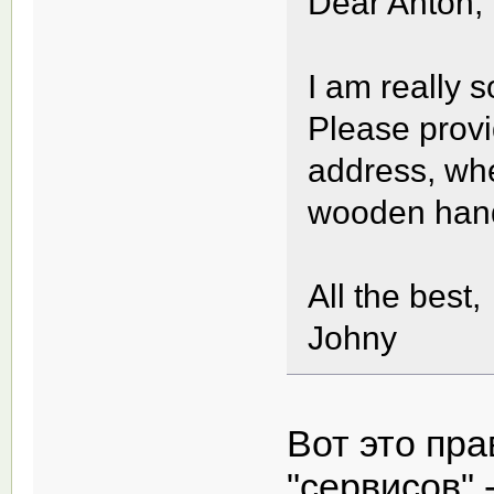
Dear Anton,
I am really so
Please provi
address, whe
wooden hand
All the best,
Johny
Вот это пра
"сервисов" 