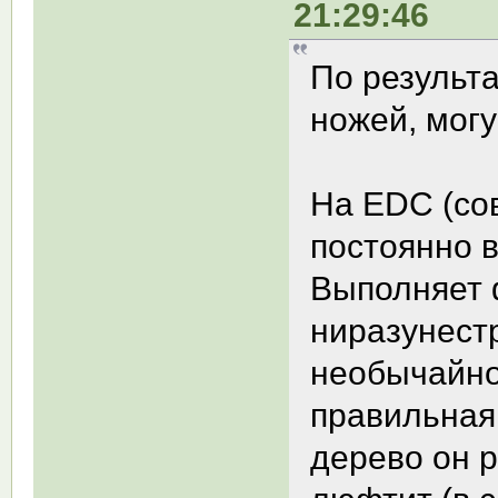
21:29:46
По результ
ножей, могу
На EDC (со
постоянно 
Выполняет 
ниразунес
необычайно 
правильная 
дерево он р