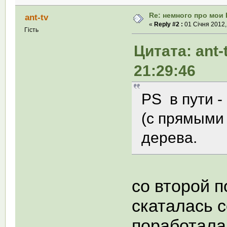
Re: немного про мои 
ant-tv
«
Reply #2 :
01 Січня 2012,
Гість
Цитата: ant-
21:29:46
PS в пути -
(с прямыми 
дерева.
со второй 
скаталась 
поработала