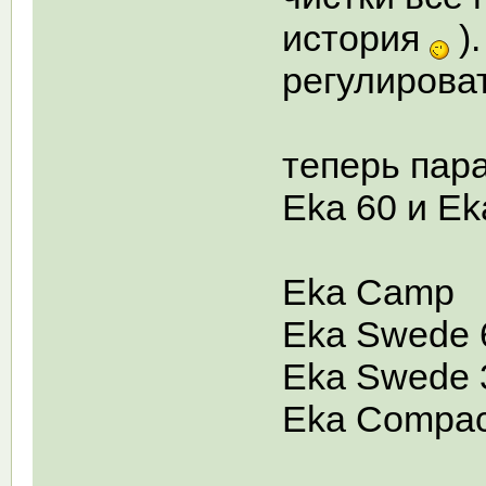
история
).
регулирова
теперь пара
Eka 60 и Ek
Eka Camp
Eka Swede 
Eka Swede 
Eka Compac