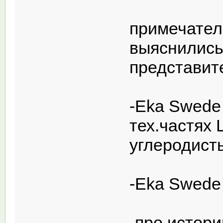
примечател
выяснились
представит
-Eka Swede
тех.частях 
углеродисты
-Eka Swede 
-про истор