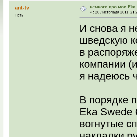
немного про мои Eka
ant-tv
«
:
20 Листопада 2011, 21:2
Гість
И снова я 
шведскую к
в распоряж
компании (и
я надеюсь ч
В порядке п
Eka Swede 6
вогнутые с
накладки ру