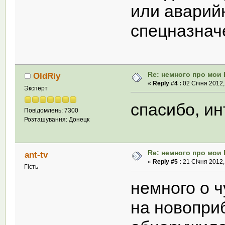
или аварий
спецназнач
Re: немного про мои 
OldRiy
«
Reply #4 :
02 Січня 2012,
Эксперт
спасибо, и
Повідомлень: 7300
Розташування: Донецк
Re: немного про мои 
ant-tv
«
Reply #5 :
21 Січня 2012,
Гість
немного о ч
на новопри