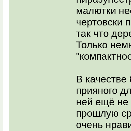
малютки не
чертовски 
так что дер
Только немн
"компактно
В качестве
прияного дл
ней ещё не
прошлую сре
очень нрави