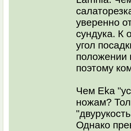
салаторезк
уверенно о
сундука. К 
угол посадк
положении к
поэтому ком
Чем Eka "у
ножам? Тол
"двурукость
Однако пре