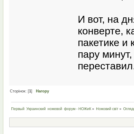
И вот, на д
конверте, к
пакетике и 
пару минут
переставил
Сторінок: [
1
]
Нагору
Первый  Украинский  ножевой  форум - НОЖиК
»
Ножовий світ
»
Огляд