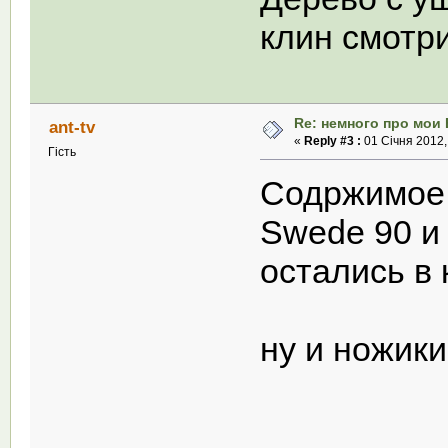
клин смотр
Re: немного про мои 
ant-tv
«
Reply #3 :
01 Січня 2012,
Гість
Содржимое 
Swede 90 и 
остались в
ну и ножик