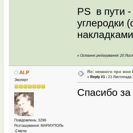
PS в пути -
углеродки (
накладками
«
Останнє редагування: 20 Листо
Re: немного про мои 
Al.P
«
Reply #1 :
21 Листопада 2
Эксперт
Спасибо за
Повідомлень: 3296
Розташування: МАРИУПОЛЬ
-Смела