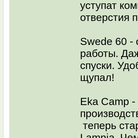
уступат ком
отверстия п
Swede 60 -
работы. Да
спуски. Удо
щупал!
Eka Camp -
производст
теперь ста
Lamnia. Че