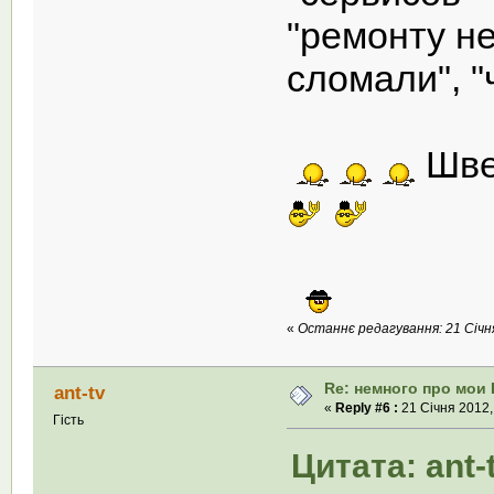
"ремонту не
сломали", 
Шве
«
Останнє редагування: 21 Січня 
Re: немного про мои 
ant-tv
«
Reply #6 :
21 Січня 2012,
Гість
Цитата: ant-