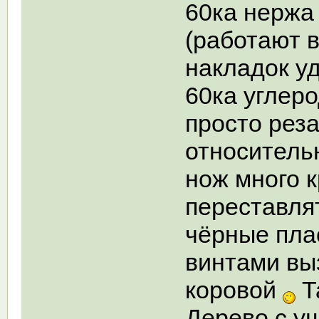
60ка нержа
(работают 
накладок у
60ка углер
просто рез
относитель
нож много 
переставлят
чёрные пла
винтами вы
коровой
Т
Дерево с у