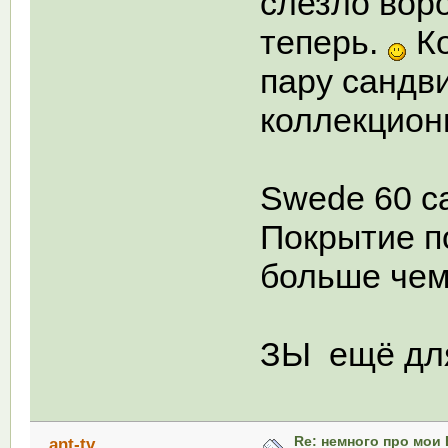
слезло вор
теперь.
Ко
пару сандв
коллекцион
Swede 60 ca
Покрытие п
больше чем
ЗЫ ещё дл
Re: немного про мои 
ant-tv