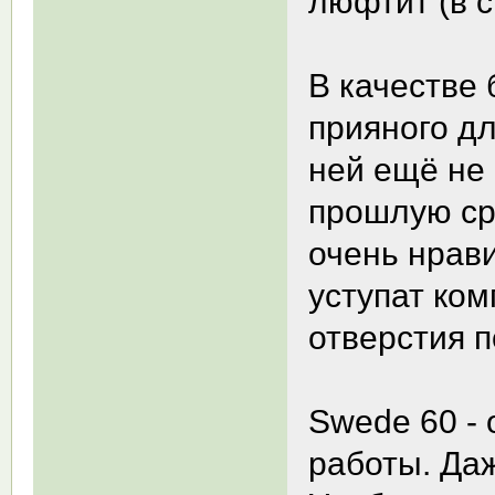
люфтит (в с
В качестве 
прияного дл
ней ещё не 
прошлую сре
очень нрави
уступат ком
отверстия п
Swede 60 -
работы. Даж