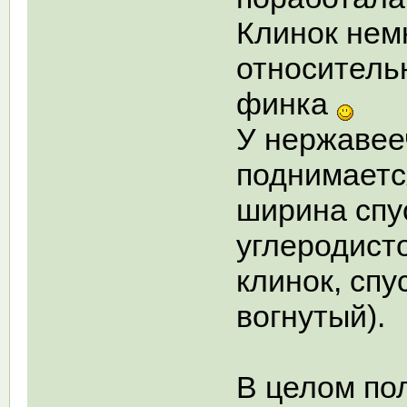
Клинок нем
относитель
финка
У нержавее
поднимаетс
ширина спу
углеродист
клинок, спу
вогнутый).
В целом по