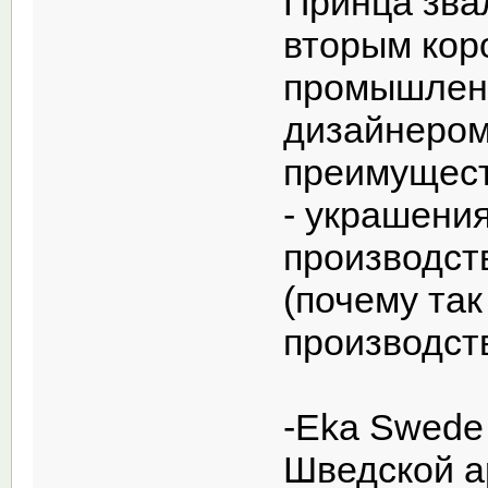
Принца зва
вторым кор
промышле
дизайнером
преимущест
- украшения
производст
(почему так
производст
-Eka Swede
Шведской а