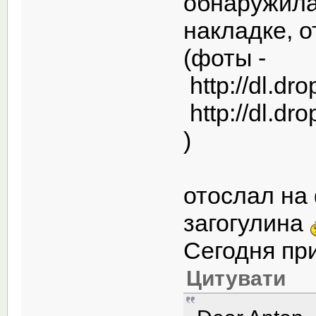
обнаружила
накладке, о
(фоты -
http://dl.d
http://dl.d
)
отослал на
загогулина
Сегодня пр
Цитувати