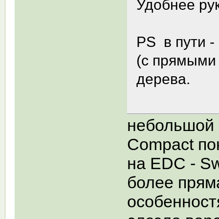
Удобнее рук
PS в пути -
(с прямыми 
дерева.
небольшой 
Compact по
на EDC - Sw
более прям
особенностя