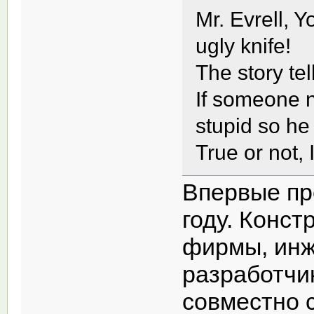
Mr. Evrell, 
ugly knife!
The story tel
If someone n
stupid so he 
True or not, I
Впервые пр
году. Конст
фирмы, инж
разработчи
совместно 