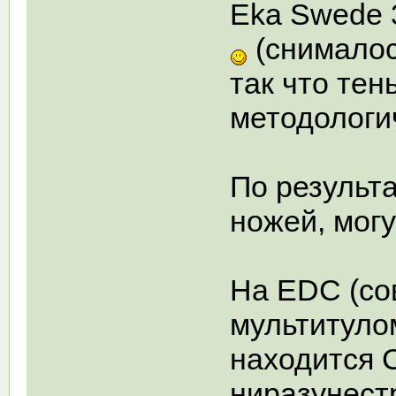
Eka Swede 
(снималос
так что тен
методологи
По результ
ножей, мог
На EDC (со
мультитуло
находится 
ниразунес