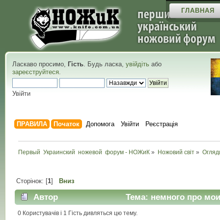
ГЛАВНАЯ
Ласкаво просимо,
Гість
. Будь ласка,
увійдіть
або
зареєструйтеся
.
Увійти
ПРАВИЛА
Початок
Допомога
Увійти
Реєстрація
Первый  Украинский  ножевой  форум - НОЖиК
»
Ножовий світ
»
Огляд
Сторінок: [
1
]
Вниз
Автор
Тема: немного про мои
0 Користувачів і 1 Гість дивляться цю тему.