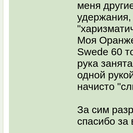
меня другие
удержания,
"харизматич
Моя Оранже
Swede 60 то
рука занята
одной рукой
начисто "сл
За сим раз
спасибо за