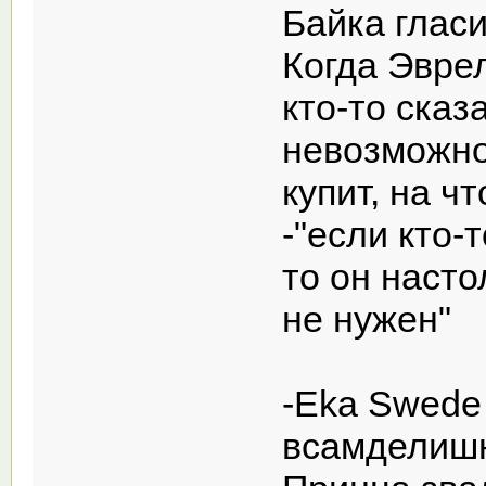
Байка глас
Когда Эврел
кто-то ска
невозможно
купит, на ч
-"если кто-
то он насто
не нужен"
-Eka Swede
всамделишн