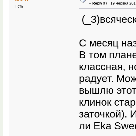
«
Reply #7 :
19 Червня 2012
Гість
(_3)всячес
С месяц наз
В том плане
классная, н
радует. Мо
вышлю этот
клинок стар
заточкой). 
ли Eka Swe