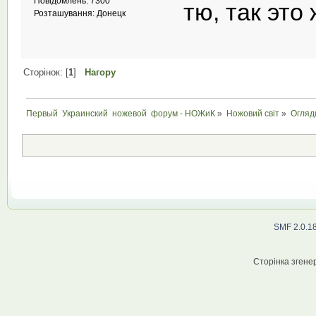
Повідомлень: 7300
тю, так это
Розташування: Донецк
Сторінок: [
1
]
Нагору
Первый  Украинский  ножевой  форум - НОЖиК
»
Ножовий світ
»
Огляд
SMF 2.0.1
Сторінка згенер