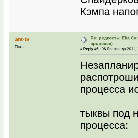
Кэмпа напо
Re: редкость: Eka Ca
ant-tv
процессе)
Гість
«
Reply #6 :
06 Листопада 2011, 
Незаплани
распотрошит
процесса и
тыквы под 
процесса: