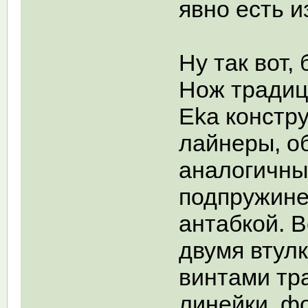
явно есть и
Ну так вот, 
Нож традиц
Eka констр
лайнеры, о
аналогичны
подпружине
антабкой. 
двумя втул
винтами тр
линейки, ф