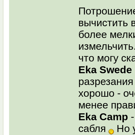
Потрошение
вычистить 
более мелки
измельчить
что могу ск
Eka Swede
разрезания
хорошо - оч
менее прав
Eka Camp
-
сабля
Но 