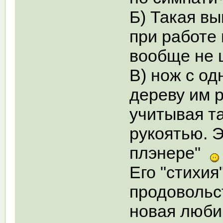
Б) Такая вы
при работе 
вообще не 
В) нож с од
дереву им 
учитывая т
рукоятью. 
плэнере"
Его "стихия
продовольст
новая люби