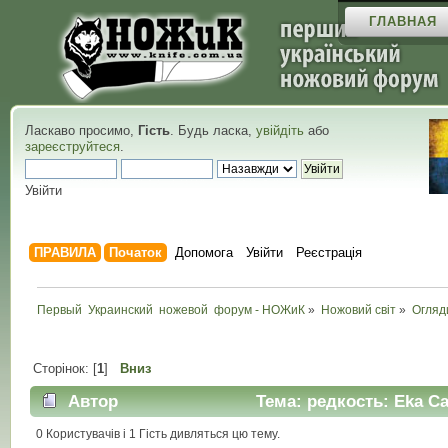
ГЛАВНАЯ
Ласкаво просимо,
Гість
. Будь ласка,
увійдіть
або
зареєструйтеся
.
Увійти
ПРАВИЛА
Початок
Допомога
Увійти
Реєстрація
Первый  Украинский  ножевой  форум - НОЖиК
»
Ножовий світ
»
Огляд
Сторінок: [
1
]
Вниз
Автор
Тема: редкость: Eka Ca
0 Користувачів і 1 Гість дивляться цю тему.