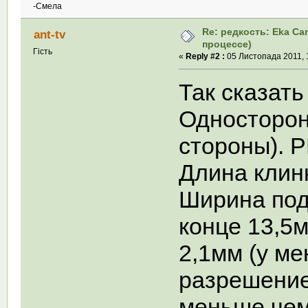
-Смела
Re: редкость: Eka Ca
ant-tv
процессе)
Гість
«
Reply #2 :
05 Листопада 2011, 
Так сказать
Односторонн
стороны). Р
Длина клинк
Ширина под
конце 13,5
2,1мм (у ме
разрешение
меньше чем