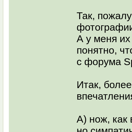
Так, пожалу
фотографии
А у меня их
понятно, чт
с форума S
Итак, боле
впечатлени
А) нож, как
но симпат