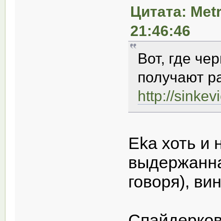
Цитата: Metr
21:46:46
Вот, где че
получают р
http://sinke
Eka хоть и 
выдержанная
говоря), в
Спайдерков