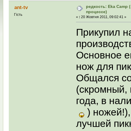
редкость: Eka Camp (
ant-tv
процессе)
Гість
«
:
20 Жовтня 2011, 09:02:41 »
Прикупил н
производст
Основное е
нож для пи
Общался со
(скромный,
года, в нал
) ножей!)
лучшей пик