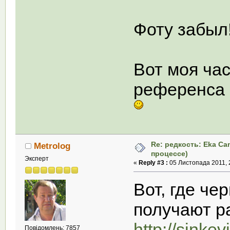
Фоту забыл
Вот моя ча
референса 
Re: редкость: Eka Ca
Metrolog
процессе)
Эксперт
«
Reply #3 :
05 Листопада 2011, 
Вот, где че
получают р
http://sinke
Повідомлень: 7857