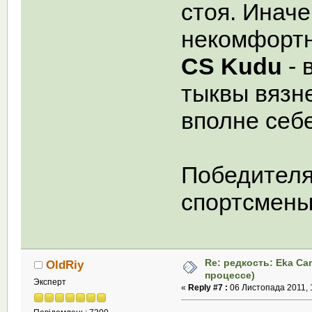
стоя. Иначе
некомфортн
CS Kudu
- 
тыквы вязне
вполне себ
Победителя
спортсмен
Re: редкость: Eka Ca
OldRiy
процессе)
Эксперт
«
Reply #7 :
06 Листопада 2011, 