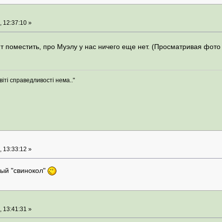
 12:37:10 »
т поместить, про Муэлу у нас ничего еще нет. (Просматривая фот
віті справедливості нема.."
 13:33:12 »
ный "свинокол"
 13:41:31 »