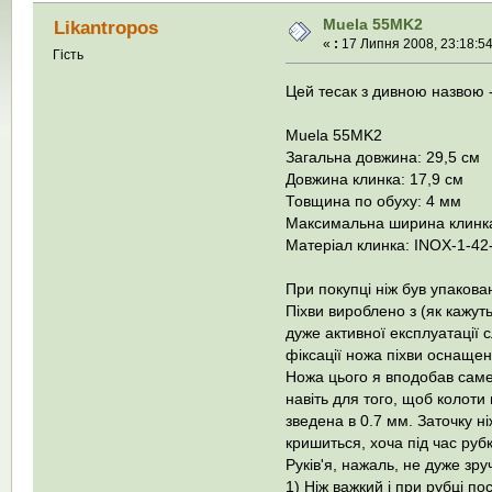
Muela 55MK2
Likantropos
«
:
17 Липня 2008, 23:18:54
Гість
Цей тесак з дивною назвою -
Muela 55MK2
Загальна довжина: 29,5 см
Довжина клинка: 17,9 см
Товщина по обуху: 4 мм
Максимальна ширина клинка
Матеріал клинка: INOX-1-42
При покупці ніж був упакован
Піхви вироблено з (як кажут
дуже активної експлуатації 
фіксації ножа піхви оснащено
Ножа цього я вподобав саме
навіть для того, щоб колоти 
зведена в 0.7 мм. Заточку ні
кришиться, хоча під час руб
Руків'я, нажаль, не дуже зру
1) Ніж важкий і при рубці п