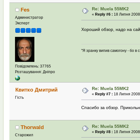
Re: Muela 55MK2
Fes
«
Reply #6 :
18 Липня 2008,
Администратор
Эксперт
Хороший обзор, надо на сай
"Я зранку випив самогону - бо в с
Повідомлень: 37765
Розташування: Дніпро
Re: Muela 55MK2
Квитко Дмитрий
«
Reply #7 :
18 Липня 2008,
Гість
Спасибо за обзор. Приколь
Re: Muela 55MK2
Thorwald
«
Reply #8 :
18 Липня 2008,
Старожил