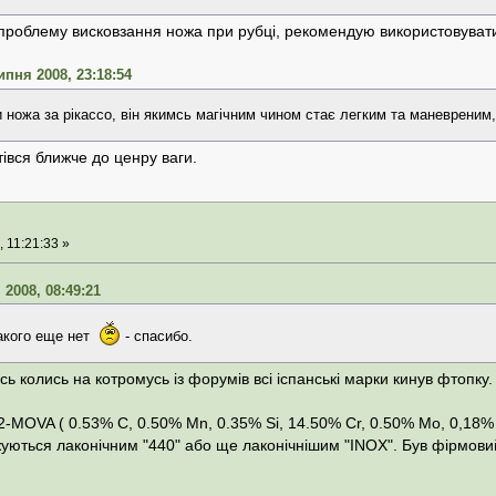
проблему висковзання ножа при рубці, рекомендую використовуват
ипня 2008, 23:18:54
 ножа за рікассо, він якимсь магічним чином стає легким та маневреним,
івся ближче до ценру ваги.
 11:21:33 »
 2008, 08:49:21
 такого еще нет
- спасибо.
ось колись на котромусь із форумів всі іспанські марки кинув фтопку
2-MOVA ( 0.53% C, 0.50% Mn, 0.35% Si, 14.50% Cr, 0.50% Mo, 0,18%
ежуються лаконічним "440" або ще лаконічнішим "INOX". Був фірмови