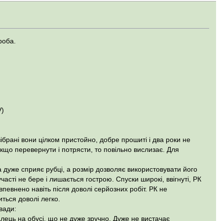
роба.
V)
зібрані вони цілком пристойно, добре прошиті і два роки не
 якщо перевернути і потрясти, то повільно вислизає. Для
 дуже сприяє рубці, а розмір дозволяє використовувати його
участі не бере і лишається гострою. Спуски широкі, ввігнуті, РК
впевнено навіть після доволі серйозних робіт. РК не
ться доволі легко.
 вади:
алець на обусі, що не дуже зручно. Дуже не вистачає