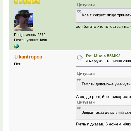
Цитувати
Але є секрет: якщо тримати
хоч багато хто плюється на 
Повідомлень: 2379
Розташування: Київ
Re: Muela 55MK2
Likantropos
«
Reply #9 :
18 Липня 2008,
Гість
Цитувати
Темляк допоможе уникнути 
А як, до речі, його викорис
Цитувати
Звідки такий детальний ск
Гугль підказав. З ножем ніяк