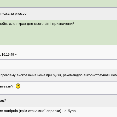
 ножа за рікассо
чойл, але якраз для цього він і призначений
 16:19:49 »
проблему висковзання ножа при рубці, рекомендую використовувати його
товувати?
лад?
их папірців (крім стрьомної справки) не було.