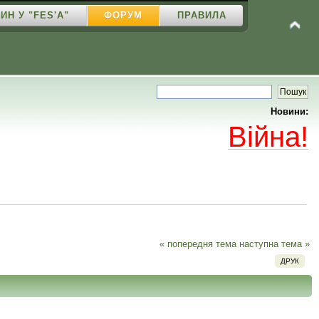
ИН У "FES'A"
ФОРУМ
ПРАВИЛА
Новини:
Війна!
« попередня тема
наступна тема »
ДРУК