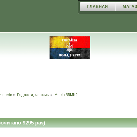
ГЛАВНАЯ
МАГАЗ
и ножів
»
Редкости, кастомы
»
Muela 55MK2
очитано 9295 раз)