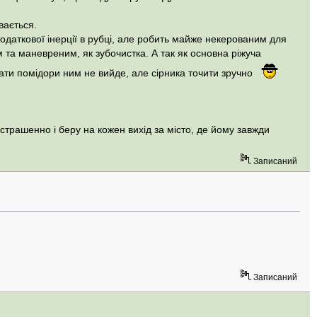
вається.
одаткової інерції в рубці, але робить майже некерованим для
м та маневреним, як зубочистка. А так як основна ріжуча
ізати помідори ним не вийде, але сірника точити зручно
 страшенно і беру на кожен вихід за місто, де йому завжди
Записаний
Записаний