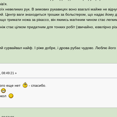
ів'я.
моїх невеликих рук. В зимових рукавицях воно взагалі майже не відчу
ий. Центр ваги знаходиться трошки за больстером, що надає йому д
 якщо тримати ножа за рікассо, він якимсь магічним чином стає легки
я, ніж стає цілком придатним для тонких робіт (звичайно, ювелірно р
ний сурвайвал найф. І ріже добре, і дрова рубає чудово. Люблю його
 08:49:21 »
акого еще нет
- спасибо.
ь
бокол