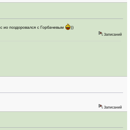
о с ио поздоровался с Горбачевым
))
Записаний
Записаний