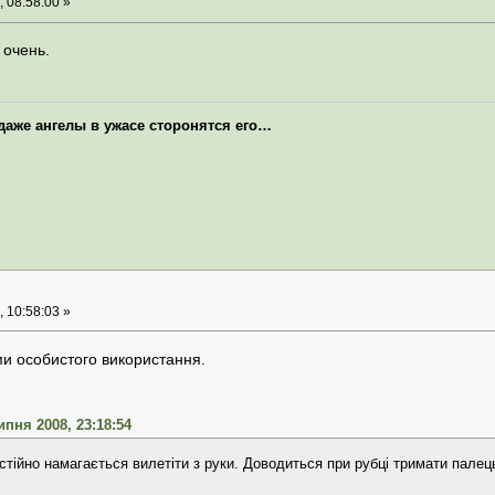
 08:58:00 »
 очень.
 даже ангелы в ужасе сторонятся его…
 10:58:03 »
и особистого використання.
ипня 2008, 23:18:54
постійно намагається вилетіти з руки. Доводиться при рубці тримати пале