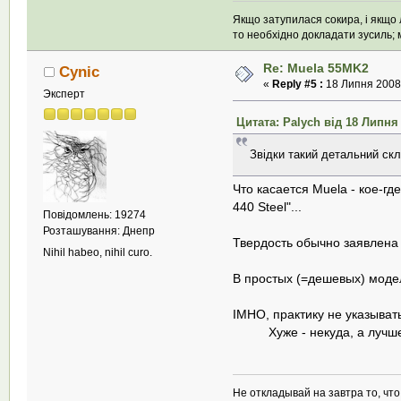
Якщо затупилася сокира, і якщо л
то необхідно докладати зусиль; м
Re: Muela 55MK2
Cynic
«
Reply #5 :
18 Липня 2008,
Эксперт
Цитата: Palych від 18 Липня 
Звідки такий детальний ск
Что касается Muela - кое-г
440 Steel"...
Повідомлень: 19274
Розташування: Днепр
Твердость обычно заявлена 
Nihil habeo, nihil curo.
В простых (=дешевых) модел
IMHO, практику не указыват
Хуже - некуда, а лучше -
Не откладывай на завтра то, чт