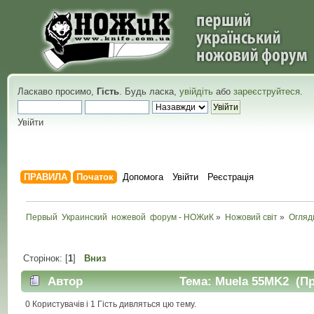
Ласкаво просимо,
Гість
. Будь ласка,
увійдіть
або
зареєструйтеся
.
Увійти
ПРАВИЛА
Початок
Допомога
Увійти
Реєстрація
Первый  Украинский  ножевой  форум - НОЖиК
»
Ножовий світ
»
Огляд
Сторінок: [
1
]
Вниз
Автор
Тема: Muela 55MK2 (Пр
0 Користувачів і 1 Гість дивляться цю тему.