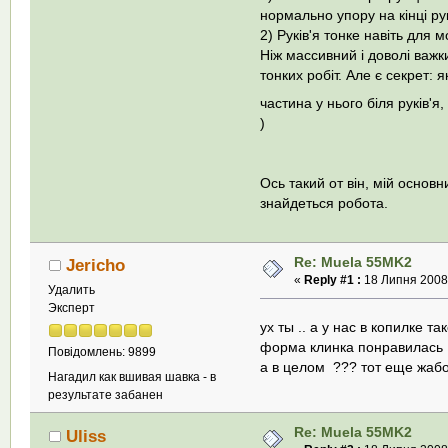
нормально упору на кінці рук
2) Руків'я тонке навіть для 
Ніж массивний і доволі важк
тонких робіт. Але є секрет:
частина у нього біля руків'
)
Ось такий от він, мій основ
знайдеться робота.
Re: Muela 55MK2
Jericho
«
Reply #1 :
18 Липня 2008,
Удалить
Эксперт
ух ты .. а у нас в копилке т
форма клинка понравилас
Повідомлень: 9899
а в целом ??? тот еще жа
Нагадил как вшивая шавка - в
результате забанен
Re: Muela 55MK2
Uliss