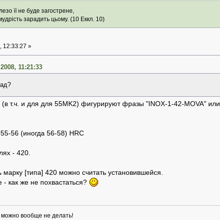
езо її не буде загострене,
удрість зарадить цьому. (10 Еккл. 10)
 12:33:27 »
2008, 11:21:33
лад?
де (в т.ч. и для для 55MK2) фигурируют фразы "INOX-1-42-MOVA" ил
55-56 (иногда 56-58) HRC
ях - 420.
ь марку [типа] 420 можно считать установившейся.
 как же не похвастаться?
о можно вообще не делать!