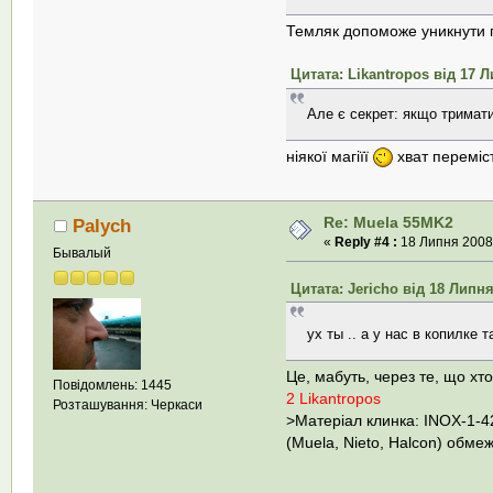
Темляк допоможе уникнути 
Цитата: Likantropos від 17 Л
Але є секрет: якщо тримати
ніякої магіїї
хват переміст
Re: Muela 55MK2
Palych
«
Reply #4 :
18 Липня 2008,
Бывалый
Цитата: Jericho від 18 Липня
ух ты .. а у нас в копилке
Це, мабуть, через те, що хт
Повідомлень: 1445
2 Likantropos
Розташування: Черкаси
>Матеріал клинка: INOX-1-4
(Muela, Nieto, Halcon) обм