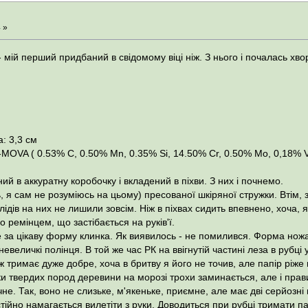
 »
 мій перший придбаний в свідомому віці ніж. З нього і почалась хво
: 3,3 см
-MOVA ( 0.53% C, 0.50% Mn, 0.35% Si, 14.50% Cr, 0.50% Mo, 0,18% 
ий в аккуратну коробочку і вкладений в піхви. З них і почнемо.
ь, я сам не розуміюсь на цьому) пресованої шкіряної стружки. Втім, 
слідів на них не лишили зовсім. Ніж в піхвах сидить впевнено, хоча,
 ремінцем, що застібається на руків'ї.
 за цікаву форму клинка. Як виявилось - не помилився. Форма ножа
невеличкі полінця. В той же час РК на ввігнутій частині леза в рубці 
ж тримає дуже добре, хоча в бритву я його не точив, але папір ріже 
ки твердих пород деревини на морозі трохи заминається, але і прави
чне. Так, воно не слизьке, м'якеньке, приємне, але має дві серйозні
остійно намагається вилетіти з руки. Доводиться при рубці тримати п