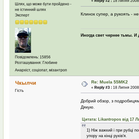
«
Reply #2 :
18 Липня 2008,
Шлях, що може бути пройдено -
не істинний шлях
Клинок супер, а рукоять - не
Эксперт
Иногда свет чернее тьмы. И
Повідомлень: 15856
Розташування: Глобине
Анархіст, соціопат, мізантроп
Re: Muela 55MK2
Чкылчи
«
Reply #3 :
18 Липня 2008,
Гість
Добрий обзор, з подробицям
Дякую.
Цитата: Likantropos від 17 Л
1) Ніж важкий і при рубці 
упору на кінці руків'я.