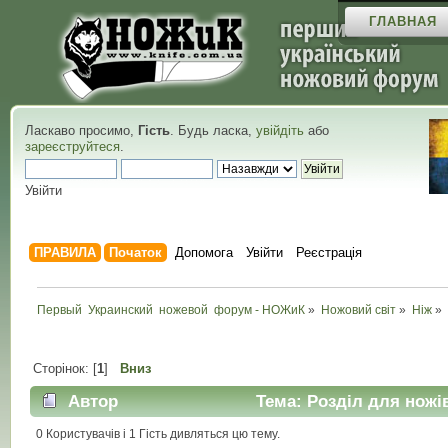
ГЛАВНАЯ
Ласкаво просимо,
Гість
. Будь ласка,
увійдіть
або
зареєструйтеся
.
Увійти
ПРАВИЛА
Початок
Допомога
Увійти
Реєстрація
Первый  Украинский  ножевой  форум - НОЖиК
»
Ножовий світ
»
Ніж
»
Сторінок: [
1
]
Вниз
Автор
Тема: Розділ для ножів
0 Користувачів і 1 Гість дивляться цю тему.