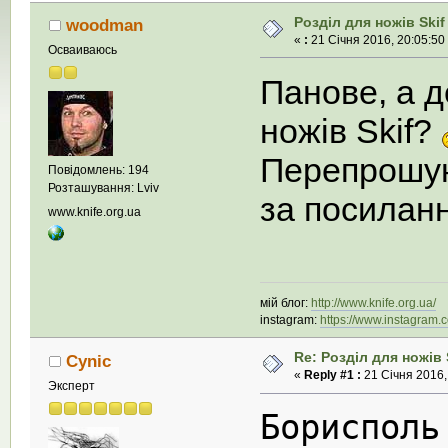
Розділ для ножів Skif
woodman
«
:
21 Січня 2016, 20:05:50
Осваиваюсь
Панове, а д
ножів Skif?
Перепрошую
Повідомлень: 194
Розташування: Lviv
за посиланн
www.knife.org.ua
мій блог:
http://www.knife.org.ua/
instagram:
https://www.instagram.
Re: Розділ для ножів 
Cynic
«
Reply #1 :
21 Січня 2016,
Эксперт
Борисполь