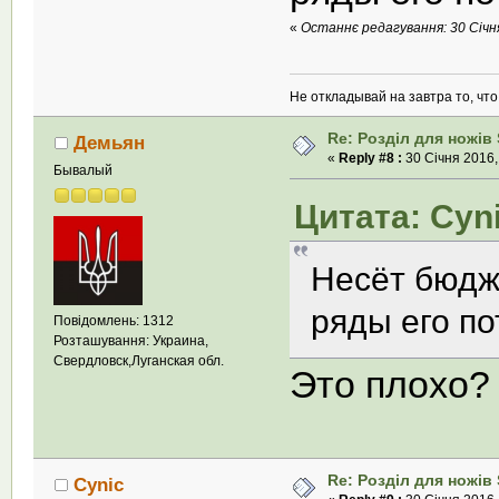
«
Останнє редагування: 30 Січня
Не откладывай на завтра то, чт
Re: Розділ для ножів 
Демьян
«
Reply #8 :
30 Січня 2016,
Бывалый
Цитата: Cyni
Несёт бюдж
ряды его по
Повідомлень: 1312
Розташування: Украина,
Свердловск,Луганская обл.
Это плохо?
Re: Розділ для ножів 
Cynic