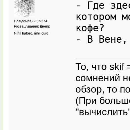
- Где зде
котором м
Повідомлень: 19274
кофе?
Розташування: Днепр
Nihil habeo, nihil curo.
- В Вене
То, что ski
сомнений не
обзор, то п
(При больш
"вычислить"