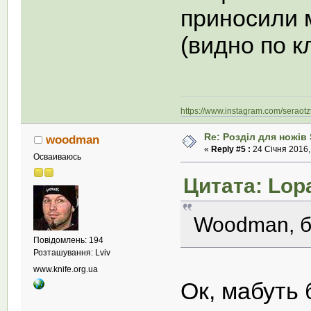
приносили м
(видно по 
https://www.instagram.com/seraotzt
Re: Розділ для ножів 
woodman
«
Reply #5 :
24 Січня 2016,
Осваиваюсь
Цитата: Lopa
Woodman, б
Повідомлень: 194
Розташування: Lviv
www.knife.org.ua
Ок, мабуть