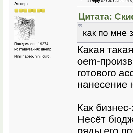
«
Reply #7 :
30 Січня 2016,
Эксперт
Цитата: Скиф
как по мне
Повідомлень: 19274
Какая такая
Розташування: Днепр
Nihil habeo, nihil curo.
oem-произв
готового ас
нанесение н
Как бизнес-
Несёт бюдж
ряды его п