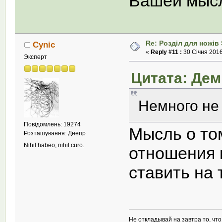
Вашей мыс
Re: Розділ для ножів 
Cynic
«
Reply #11 :
30 Січня 2016
Эксперт
Цитата: Демь
Немного не
Повідомлень: 19274
Мысль о то
Розташування: Днепр
Nihil habeo, nihil curo.
отношения 
ставить на 
Не откладывай на завтра то, чт