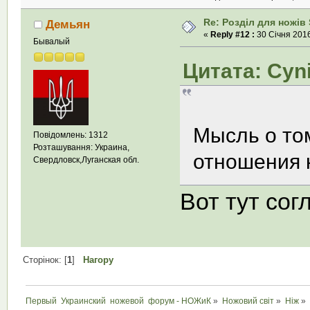
Re: Розділ для ножів 
Демьян
«
Reply #12 :
30 Січня 2016
Бывалый
Цитата: Cyni
Мысль о то
Повідомлень: 1312
Розташування: Украина,
отношения 
Свердловск,Луганская обл.
Вот тут сог
Сторінок: [
1
]
Нагору
Первый  Украинский  ножевой  форум - НОЖиК
»
Ножовий світ
»
Ніж
»