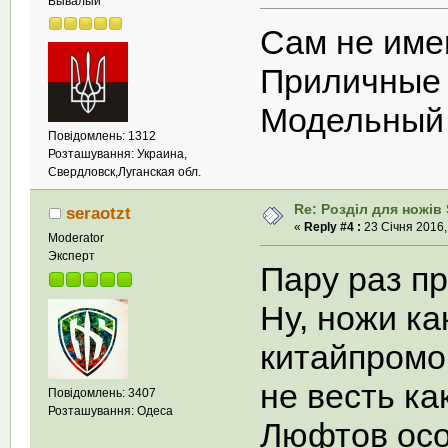
Бывалый
Сам не име
Приличные 
Модельный 
Повідомлень: 1312
Розташування: Украина,
Свердловск,Луганская обл.
Re: Розділ для ножів 
seraotzt
«
Reply #4 :
23 Січня 2016,
Moderator
Эксперт
Пару раз п
Ну, ножи ка
китайпромо
не весть ка
Повідомлень: 3407
Розташування: Одеса
Люфтов осо