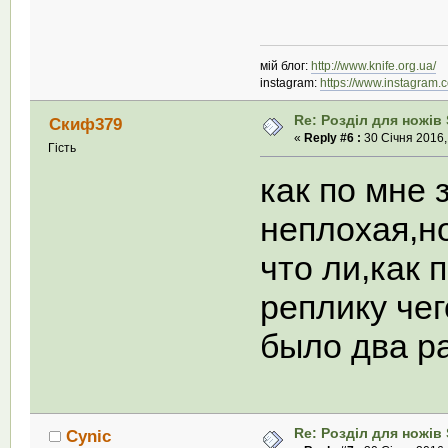
мій блог:
http://www.knife.org.ua/
instagram:
https://www.instagram.
Re: Розділ для ножів 
Скиф379
«
Reply #6 :
30 Січня 2016,
Гість
как по мне
неплохая,н
что ли,как 
реплику чег
было два р
Re: Розділ для ножів 
Cynic