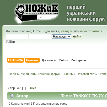
Ласкаво просимо,
Гість
. Будь ласка,
увійдіть
або
зареєструйтеся
.
Увійти
ПРАВИЛА
Початок
Допомога
Увійти
Реєстрація
Первый  Украинский  ножевой  форум - НОЖиК
»
Ножовий світ
»
Огляд
Сторінок: [
1
]
Вниз
Автор
Тема: TANK007 TK-701\7
0 Користувачів і 1 Гість дивляться цю тему.