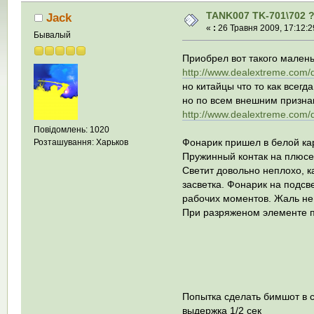
TANK007 TK-701\702 
Jack
«
:
26 Травня 2009, 17:12:2
Бывалый
Приобрел вот такого мален
http://www.dealextreme.com/d
но китайцы что то как всегда
но по всем внешним призна
http://www.dealextreme.com/d
Повідомлень: 1020
Фонарик пришел в белой ка
Розташування: Харьков
Пружинный контак на плюсе,
Светит довольно неплохо, к
засветка. Фонарик на подсв
рабочих моментов. Жаль н
При разряженом элементе пи
Попытка сделать бимшот в 
выдержка 1/2 сек