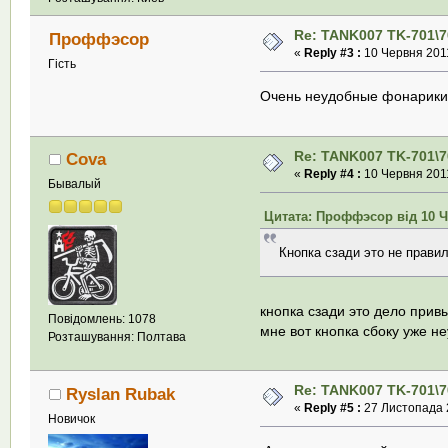
Re: TANK007 TK-701\7
Проффэсор
«
Reply #3 :
10 Червня 2011
Гість
Очень неудобные фонарики.
Re: TANK007 TK-701\7
Cova
«
Reply #4 :
10 Червня 2011
Бывалый
Цитата: Проффэсор від 10 Че
Кнопка сзади это не правил
кнопка сзади это дело привы
Повідомлень: 1078
мне вот кнопка сбоку уже не
Розташування: Полтава
Re: TANK007 TK-701\7
Ryslan Rubak
«
Reply #5 :
27 Листопада 2
Новичок