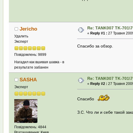
Re: TANK007 TK-701\7
Jericho
«
Reply #1 :
27 Травня 2009
Удалить
Эксперт
Спасибо за обзор.
Повідомлень: 9899
Нагадил как вшивая шавка - в
результате забанен
Re: TANK007 TK-701\7
SASHA
«
Reply #2 :
27 Травня 2009
Эксперт
Спасибо
З.С. Что ли и себе такой за
Повідомлень: 4844
Розташування: Киев