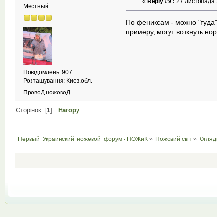
«
Reply #9 :
27 Листопада 2
Местный
По фениксам - можно "туда
примеру, могут воткнуть но
Повідомлень: 907
Розташування: Киев.обл.
ПревеД ножевеД
Сторінок: [
1
]
Нагору
Первый  Украинский  ножевой  форум - НОЖиК
»
Ножовий світ
»
Огляд