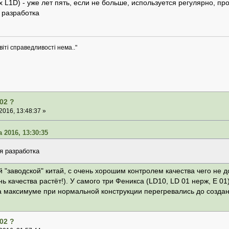
x L1D) - уже лет пять, если не больше, используется регулярно, пр
я разработка
віті справедливості нема.."
02 ?
016, 13:48:37 »
 2016, 13:30:35
ая разработка
й "заводской" китай, с очень хорошим контролем качества чего не
 качества растёт!). У самого три Феникса (LD10, LD 01 нерж, E 01
 максимуме при нормальной конструкции перегревались до созда
02 ?