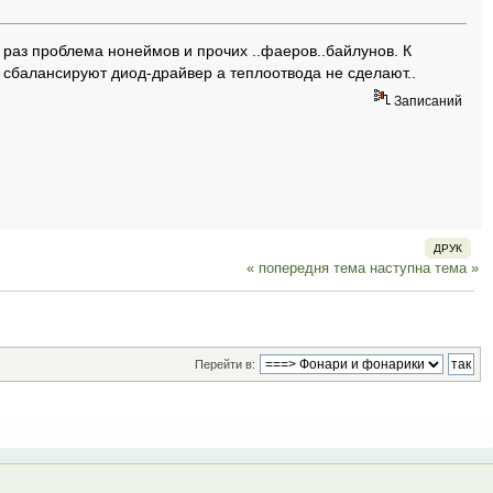
ак раз проблема нонеймов и прочих ..фаеров..байлунов. К
и сбалансируют диод-драйвер а теплоотвода не сделают..
Записаний
ДРУК
« попередня тема
наступна тема »
Перейти в: