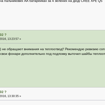
 на пальчикових АА батарейках за 4 зелених на діоді CREE XPE Q5
02 ?
016, 13:23:57 »
а) не обращают внимания на теплоотвод!! Рекомендую ревизию соп
а свои фонари дополнительно под подложку выточил шайбы теплоо
02 ?
016, 13:30:35 »