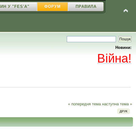
ИН У "FES'A"
ФОРУМ
ПРАВИЛА
Новини:
Війна!
« попередня тема
наступна тема »
ДРУК