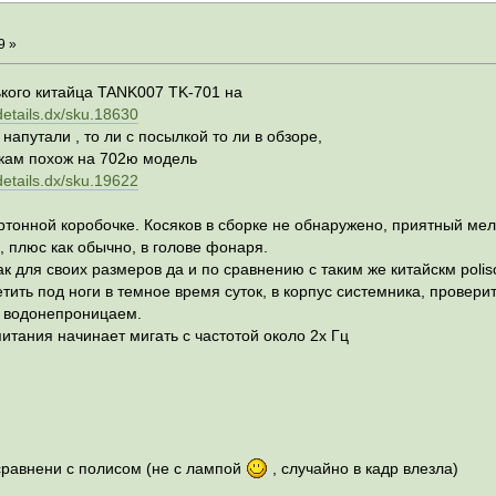
?
9 »
ького китайца TANK007 TK-701 на
etails.dx/sku.18630
 напутали , то ли с посылкой то ли в обзоре,
кам похож на 702ю модель
etails.dx/sku.19622
ртонной коробочке. Косяков в сборке не обнаружено, приятный ме
 плюс как обычно, в голове фонаря.
ак для своих размеров да и по сравнению с таким же китайскм poli
етить под ноги в темное время суток, в корпус системника, провер
е водонепроницаем.
тания начинает мигать с частотой около 2х Гц
сравнени с полисом (не с лампой
, случайно в кадр влезла)