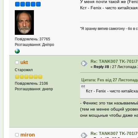
У меня почти такой же (Feni
Кст - Fenix - чисто китайска
"Я зранку випив самогону - бо в с
Повідомлень: 37765
Розташування: Дніпро
Re: TANK007 TK-701\7
ukt
«
Reply #8 :
27 Листопада 2
Старожил
Цитата: Fes від 27 Листопада
Повідомлень: 2106
Розташування: днепр
Кст - Fenix - чисто китайск
- Феникс это так называемы
(тем не менее общий уровень
они мощьные чтобы даже на
Re: TANK007 TK-701\7
miron