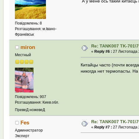
А у мене ось такий китаєць
Повідомлень: 8
Розташування: м.Івано-
Франківськ
Re: TANK007 TK-701\7
miron
«
Reply #6 :
27 Листопада 2
Местный
Китайцы часто (почти всегд
никогда нет термопасты. Н
Повідомлень: 907
Розташування: Киев.обл.
ПревеД ножевеД
Re: TANK007 TK-701\7
Fes
«
Reply #7 :
27 Листопада 2
Администратор
Эксперт