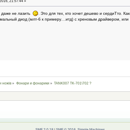
016, 21:57:44 »
" даже не лазить
. Это для тех, кто хочет дешево и сердиТто. К
рмальный диод (млт-6 к примеру....итд) с хреновым драйвером, ил
и ножів
»
Фонари и фонарики
»
TANK007 TK-701\702 ?
SMF 2.0.18
|
SMF © 2016
,
Simple Machines