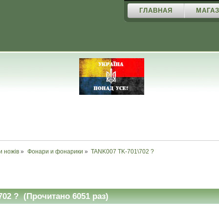
ГЛАВНАЯ
МАГАЗ
и ножів
»
Фонари и фонарики
»
TANK007 TK-701\702 ?
02 ? (Прочитано 6051 раз)