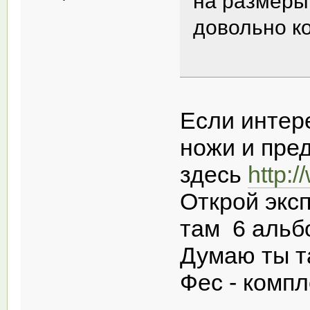
на размеры 
довольно к
Если интер
ножи и пре
здесь
http:
Открой экс
там 6 альбо
Думаю ты т
Фес - компл