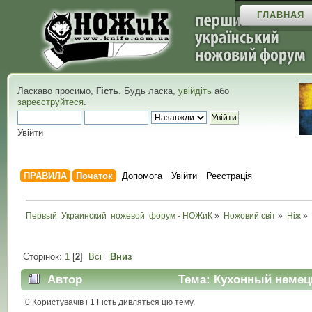
ГЛАВНАЯ
Ласкаво просимо,
Гість
. Будь ласка,
увійдіть
або
зареєструйтеся
.
Увійти
ПРАВИЛА
Початок
Допомога
Увійти
Реєстрація
Первый  Украинский  ножевой  форум - НОЖиК
»
Ножовий світ
»
Ніж
»
Сторінок:
1
[
2
]
Всі
Вниз
Автор
Тема: Кухонный немецк
0 Користувачів і 1 Гість дивляться цю тему.