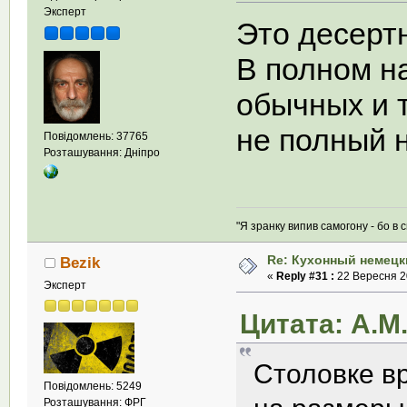
Эксперт
Это десерт
В полном на
обычных и 
не полный 
Повідомлень: 37765
Розташування: Дніпро
"Я зранку випив самогону - бо в с
Re: Кухонный немецк
Bezik
«
Reply #31 :
22 Вересня 20
Эксперт
Цитата: А.М.
Столовке в
Повідомлень: 5249
Розташування: ФРГ