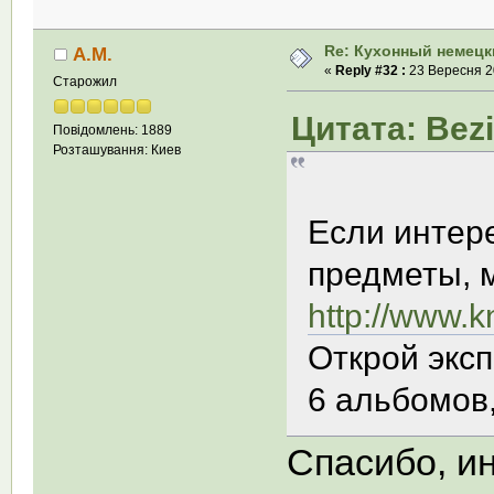
Re: Кухонный немецк
А.М.
«
Reply #32 :
23 Вересня 20
Старожил
Цитата: Bezi
Повідомлень: 1889
Розташування: Киев
Если интер
предметы, 
http://www.k
Открой экс
6 альбомов,
Спасибо, ин