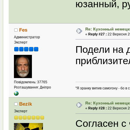
юзанный, ру
Re: Кухонный немецк
Fes
«
Reply #27 :
22 Вересня 20
Администратор
Эксперт
Подели на д
приблизите
Повідомлень: 37765
Розташування: Дніпро
"Я зранку випив самогону - бо в с
Re: Кухонный немецк
Bezik
«
Reply #28 :
22 Вересня 20
Эксперт
Согласен с 