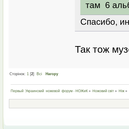
там 6 альб
Спасибо, ин
Так тож му
Сторінок:
1
[
2
]
Всі
Нагору
Первый  Украинский  ножевой  форум - НОЖиК
»
Ножовий світ
»
Ніж
»