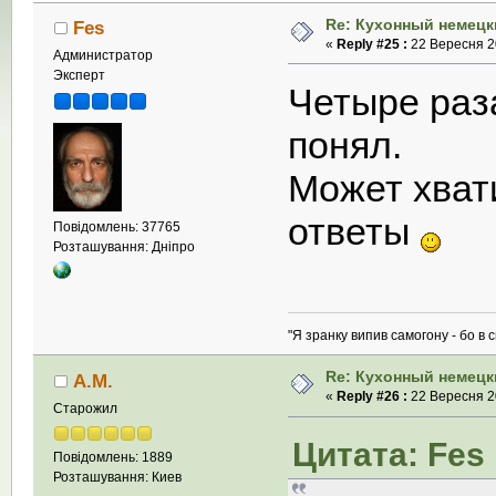
Re: Кухонный немецк
Fes
«
Reply #25 :
22 Вересня 20
Администратор
Эксперт
Четыре раза
понял.
Может хвати
ответы
Повідомлень: 37765
Розташування: Дніпро
"Я зранку випив самогону - бо в с
Re: Кухонный немецк
А.М.
«
Reply #26 :
22 Вересня 20
Старожил
Цитата: Fes 
Повідомлень: 1889
Розташування: Киев