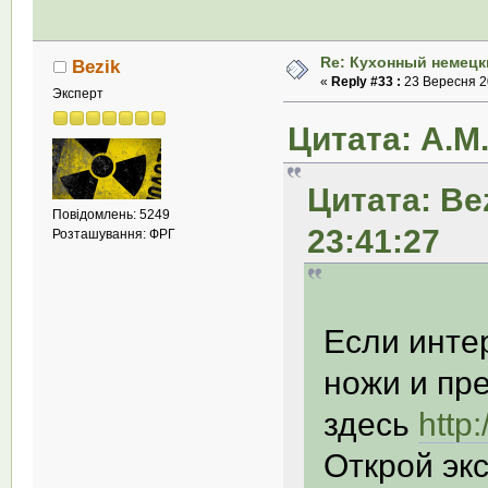
Re: Кухонный немецк
Bezik
«
Reply #33 :
23 Вересня 20
Эксперт
Цитата: А.М.
Цитата: Be
Повідомлень: 5249
23:41:27
Розташування: ФРГ
Если инте
ножи и пр
здесь
http
Открой эк