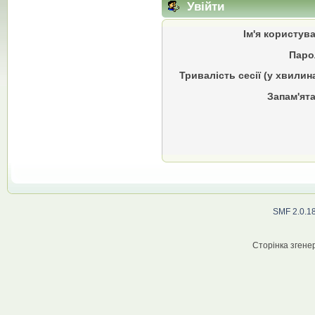
Увійти
Ім'я користув
Паро
Тривалість сесії (у хвилин
Запам'ята
SMF 2.0.1
Сторінка згенер