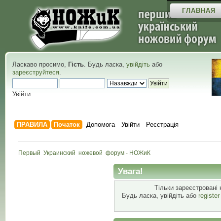
ГЛАВНАЯ
Ласкаво просимо,
Гість
. Будь ласка,
увійдіть
або
зареєструйтеся
.
Увійти
ПРАВИЛА
Початок
Допомога
Увійти
Реєстрація
Первый  Украинский  ножевой  форум - НОЖиК
Увага!
Тільки зареєстровані 
Будь ласка, увійдіть або
registe