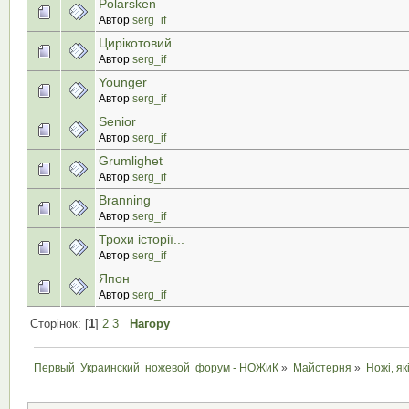
Polarsken
Автор
serg_if
Цирікотовий
Автор
serg_if
Younger
Автор
serg_if
Senior
Автор
serg_if
Grumlighet
Автор
serg_if
Brаnning
Автор
serg_if
Трохи історії...
Автор
serg_if
Япон
Автор
serg_if
Сторінок: [
1
]
2
3
Нагору
Первый  Украинский  ножевой  форум - НОЖиК
»
Майстерня
»
Ножі, як