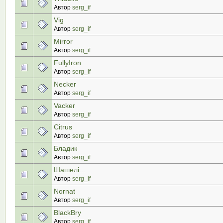
Автор
serg_if
Vig
Автор
serg_if
Mirror
Автор
serg_if
FullyIron
Автор
serg_if
Necker
Автор
serg_if
Vacker
Автор
serg_if
Сitrus
Автор
serg_if
Бладик
Автор
serg_if
Шашелі...
Автор
serg_if
Nornat
Автор
serg_if
BlackBry
Автор
serg_if