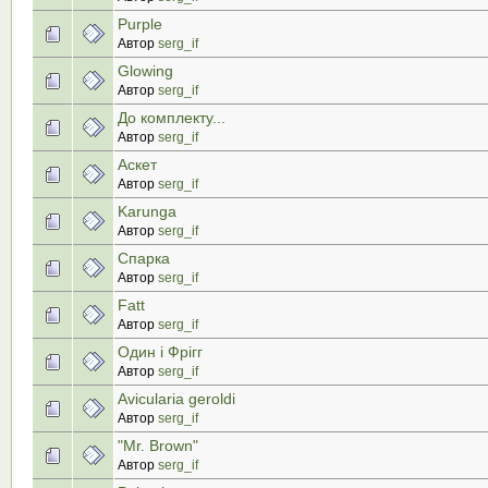
Purple
Автор
serg_if
Glowing
Автор
serg_if
До комплекту...
Автор
serg_if
Аскет
Автор
serg_if
Karunga
Автор
serg_if
Спарка
Автор
serg_if
Fatt
Автор
serg_if
Один і Фрігг
Автор
serg_if
Avicularia geroldi
Автор
serg_if
"Mr. Brown"
Автор
serg_if