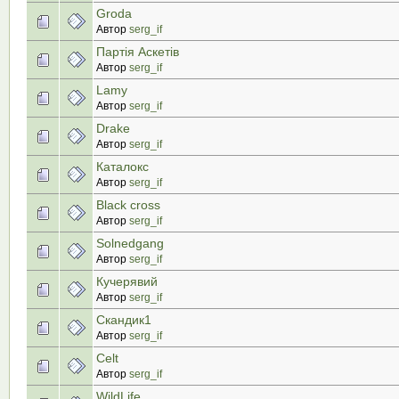
Groda
Автор
serg_if
Партія Аскетів
Автор
serg_if
Lamy
Автор
serg_if
Drake
Автор
serg_if
Каталокс
Автор
serg_if
Black cross
Автор
serg_if
Solnedgang
Автор
serg_if
Кучерявий
Автор
serg_if
Скандик1
Автор
serg_if
Celt
Автор
serg_if
WildLife