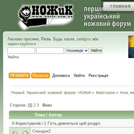
ГЛАВНАЯ
Ласкаво просимо,
Гість
. Будь ласка,
увійдіть
або
зареєструйтеся
.
Увійти
ПРАВИЛА
Початок
Допомога
Увійти
Реєстрація
Первый  Украинский  ножевой  форум - НОЖиК
»
Майстерня
»
Ножі, як
Сторінок: [
1
]
2
3
Вниз
Тема
/
Автор
0 Користувачів і 1 Гість дивляться цей розділ.
Скандик2