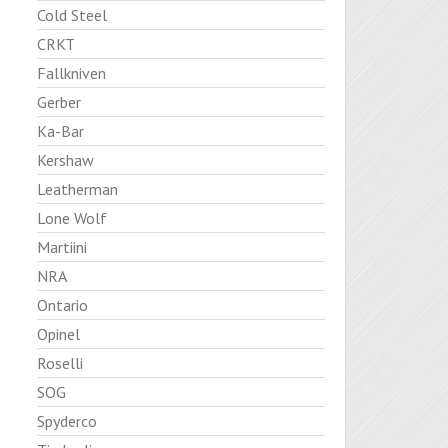
Cold Steel
CRKT
Fallkniven
Gerber
Ka-Bar
Kershaw
Leatherman
Lone Wolf
Martiini
NRA
Ontario
Opinel
Roselli
SOG
Spyderco