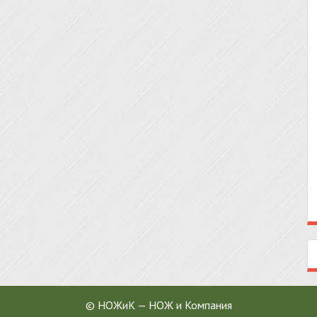
© НОЖиК — НОЖ и Компания