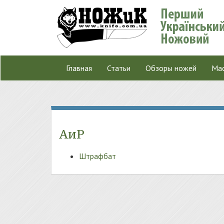
Главная
Статьи
Обзоры ножей
Мас
АиР
Штрафбат