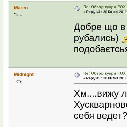
Re: Обзор кукри FOX E
Maren
«
Reply #4 :
30 Квітня 2011,
Гість
Добре що в 
рубались)
подобаєтсь
Re: Обзор кукри FOX E
Midnight
«
Reply #5 :
30 Квітня 2011,
Гість
Хм....вижу
Хускварновс
себя ведет