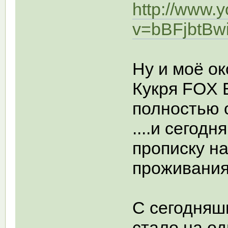
http://www.
v=bBFjbtBw
Ну и моё ок
Кукря FOX E
полностью 
....и сегод
прописку н
проживания 
С сегодняш
стало на од