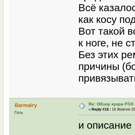
Всё казалос
как косу по
Вот такой 
к ноге, не 
Без этих ре
причины (бо
привязывать
Re: Обзор кукри FOX E
Barmalry
«
Reply #16 :
16 Жовтня 201
Гість
и описание 