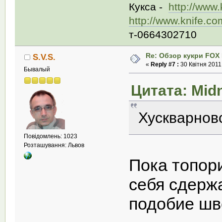
Кукса -
http://www
http://www.knife.c
т-0664302710
Re: Обзор кукри FOX E
S.V.S.
«
Reply #7 :
30 Квітня 2011,
Бывалый
Цитата: Midn
Хускварнов
Повідомлень: 1023
Розташування: Львов
Пока топор
себя сдержа
подобие шв