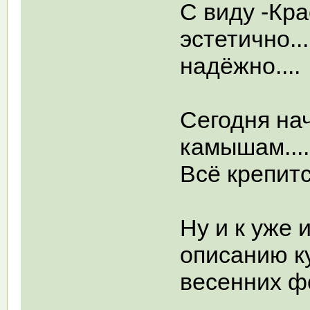
С виду -Кра
эстетично.
надёжно....
Сегодня на
камышам...
Всё крепитс
Ну и к уже
описанию к
весенних фо