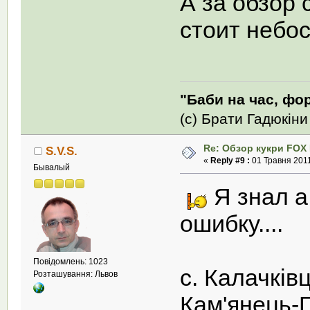
А за обзор 
стоит небось
"Баби на час, фор
(с) Брати Гадюкіни
Re: Обзор кукри FOX E
S.V.S.
«
Reply #9 :
01 Травня 2011
Бывалый
Я знал а
ошибку....
Повідомлень: 1023
с. Калачківц
Розташування: Львов
Кам'янець-П