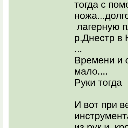
тогда с пом
ножа...долг
лагерную п
р.Днестр в
...
Времени и с
мало....
Руки тогда 
И вот при 
инструмент
из рук и кр