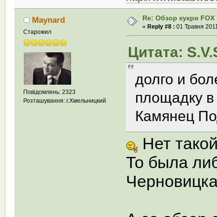
Re: Обзор кукри FOX E
Maynard
«
Reply #8 :
01 Травня 2011
Старожил
Цитата: S.V.
долго и бол
Повідомлень: 2323
площадку в 
Розташування: г.Хмельницкий
Камянец Под
Нет такой
То была ли
Черновицка