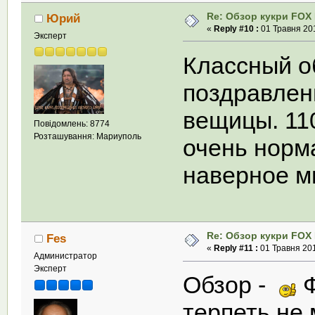
Re: Обзор кукри FOX E
Юрий
«
Reply #10 :
01 Травня 201
Эксперт
Классный о
поздравлен
вещицы. 11
Повідомлень: 8774
Розташування: Мариуполь
очень норм
наверное м
Re: Обзор кукри FOX E
Fes
«
Reply #11 :
01 Травня 201
Администратор
Эксперт
Обзор -
терпеть не 