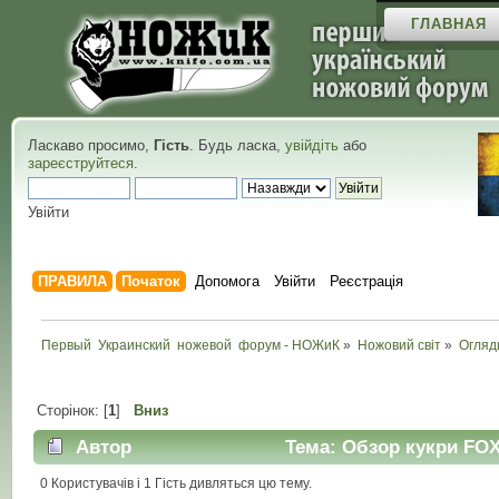
ГЛАВНАЯ
Ласкаво просимо,
Гість
. Будь ласка,
увійдіть
або
зареєструйтеся
.
Увійти
ПРАВИЛА
Початок
Допомога
Увійти
Реєстрація
Первый  Украинский  ножевой  форум - НОЖиК
»
Ножовий світ
»
Огляд
Сторінок: [
1
]
Вниз
Автор
Тема: Обзор кукри FOX 
0 Користувачів і 1 Гість дивляться цю тему.