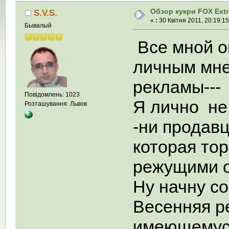
Обзор кукри FOX Extre
S.V.S.
«
:
30 Квітня 2011, 20:19:15
Бывалый
Все мной о
личным мне
рекламы--
Повідомлень: 1023
Я лично не
Розташування: Львов
-ни продав
которая то
режущими о
Ну начну со
Весенняя р
имеющемус