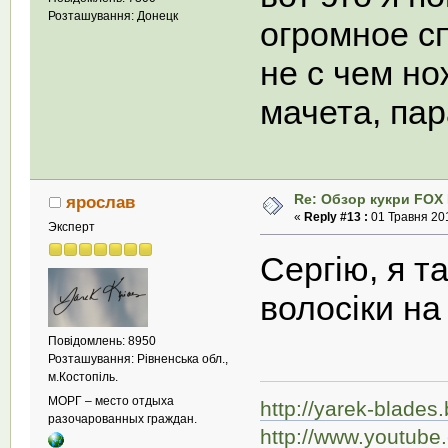
Розташування: Донецк
огромное с
не с чем но
мачета, пар
Re: Обзор кукри FOX E
ярослав
«
Reply #13 :
01 Травня 201
Эксперт
Сергію, я т
волосіки на
Повідомлень: 8950
Розташування: Рівненська обл.,
м.Костопіль.
МОРГ – место отдыха
http://yarek-blades
разочарованных граждан.
http://www.youtub