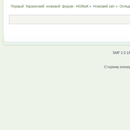
Первый  Украинский  ножевой  форум - НОЖиК
»
Ножовий світ
»
Огляд
SMF 2.0.1
Сторінка згенер