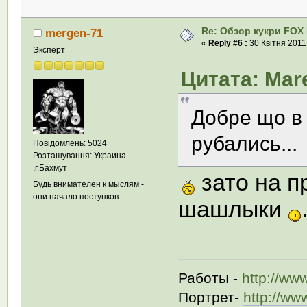
Re: Обзор кукри FOX E
mergen-71
«
Reply #6 :
30 Квітня 2011,
Эксперт
Цитата: Mare
Добре що в 
рубались...
Повідомлень: 5024
Розташування: Украина
,г.Бахмут
зато на п
Будь внимателен к мыслям -
они начало поступков.
шашлыки
Работы -
http://ww
Портрет-
http://ww