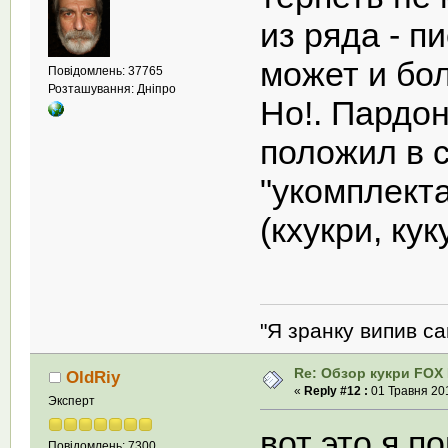
из ряда - п
может и бо
Повідомлень: 37765
Розташування: Дніпро
Но!. Пардон
положил в 
"укомплекта
(кхукри, кук
"Я зранку випив са
Re: Обзор кукри FOX E
OldRiy
«
Reply #12 :
01 Травня 201
Эксперт
вот это я п
Повідомлень: 7300