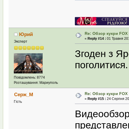
Re: Обзор кукри FOX E
Юрий
«
Reply #14 :
01 Травня 201
Эксперт
Згоден з Я
поголитися
Повідомлень: 8774
Розташування: Мариуполь
Re: Обзор кукри FOX E
Серж_М
«
Reply #15 :
24 Серпня 201
Гість
Видеообзор
представле