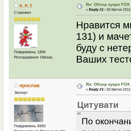
Re: Обзор кукри FOX E
a_n_t
«
Reply #2 :
30 Квітня 2011,
Старожил
Нравится м
131) и маче
буду с нет
Повідомлень: 1899
Ваших тест
Розташування: Odessa
Re: Обзор кукри FOX E
ярослав
«
Reply #3 :
30 Квітня 2011,
Эксперт
Цитувати
По окончан
Повідомлень: 8950