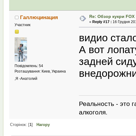
Re: Обзор кукри FOX E
Галлюцинация
«
Reply #17 :
16 Грудня 201
Участник
видио стал
А вот лопа
задней сиду
Повідомлень: 54
внедорожник
Розташування: Киев, Украина
,Я -Анатолий
Реальность - это 
алкоголя.
Сторінок: [
1
]
Нагору