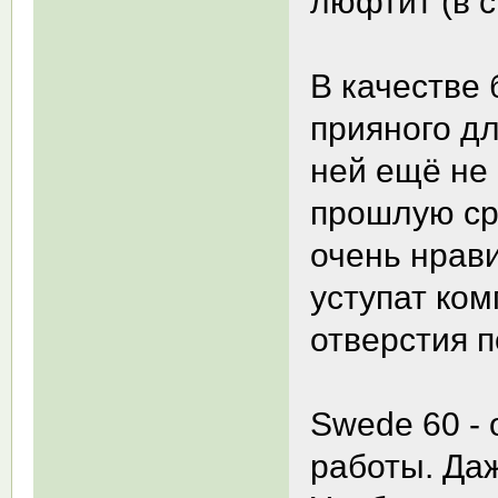
люфтит (в с
В качестве 
прияного дл
ней ещё не 
прошлую сре
очень нрави
уступат ком
отверстия п
Swede 60 -
работы. Даж