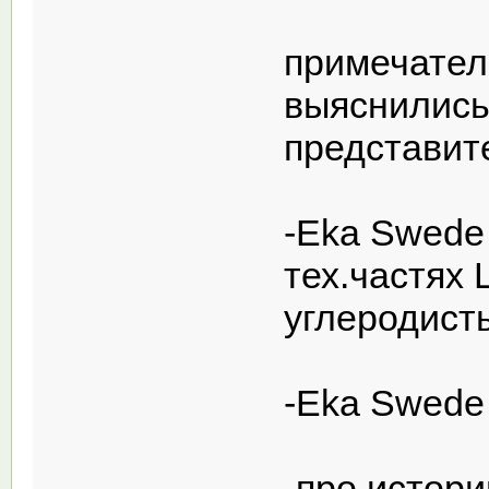
примечател
выяснились
представит
-Eka Swede
тех.частях 
углеродисты
-Eka Swede 
-про истор