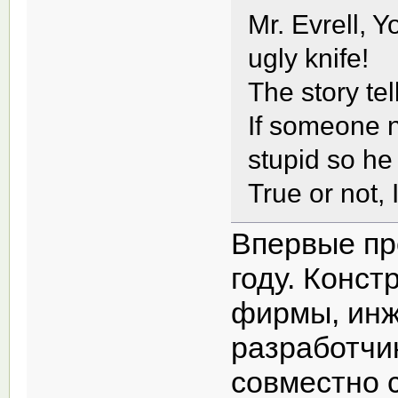
Mr. Evrell, 
ugly knife!
The story tel
If someone n
stupid so he 
True or not, I
Впервые пр
году. Конст
фирмы, инж
разработчи
совместно 