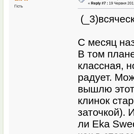
«
Reply #7 :
19 Червня 2012
Гість
(_3)всячес
С месяц наз
В том плане
классная, н
радует. Мо
вышлю этот
клинок стар
заточкой). 
ли Eka Swe