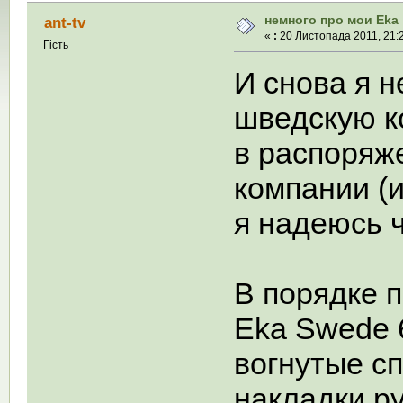
немного про мои Eka
ant-tv
«
:
20 Листопада 2011, 21:2
Гість
И снова я 
шведскую к
в распоряж
компании (и
я надеюсь ч
В порядке п
Eka Swede 6
вогнутые с
накладки ру