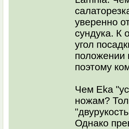
салаторезк
уверенно о
сундука. К 
угол посадк
положении к
поэтому ком
Чем Eka "у
ножам? Тол
"двурукость
Однако пре