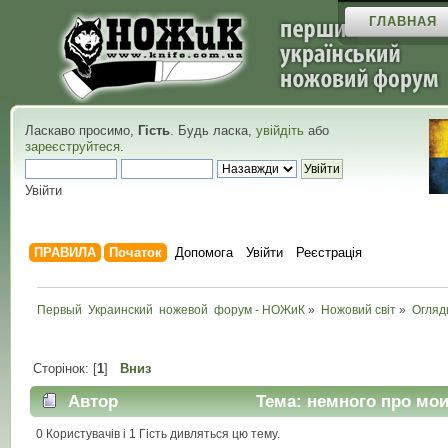
ГЛАВНАЯ
Ласкаво просимо,
Гість
. Будь ласка,
увійдіть
або
зареєструйтеся
.
Увійти
ПРАВИЛА
Початок
Допомога
Увійти
Реєстрація
Первый  Украинский  ножевой  форум - НОЖиК
»
Ножовий світ
»
Огляд
Сторінок: [
1
]
Вниз
Автор
Тема: немного про мои
0 Користувачів і 1 Гість дивляться цю тему.