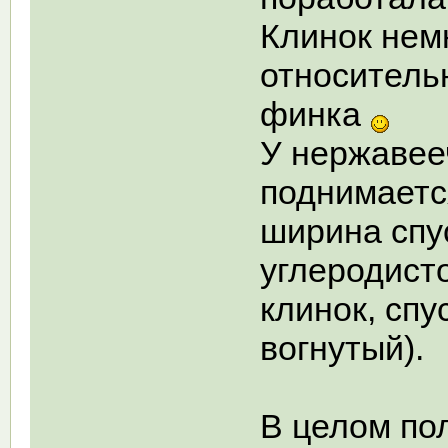
Клинок нем
относитель
финка
У нержавее
поднимаетс
ширина спу
углеродист
клинок, спу
вогнутый).
В целом по