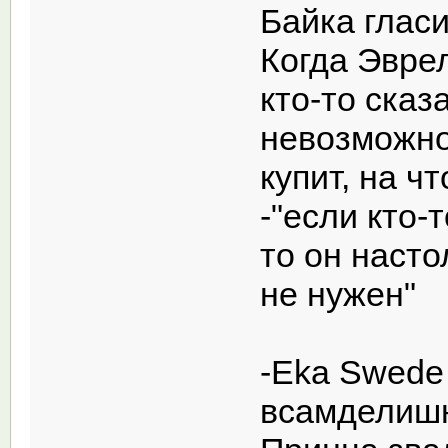
Байка глас
Когда Эврел
кто-то ска
невозможно
купит, на ч
-"если кто-
то он насто
не нужен"
-Eka Swede
всамделишн