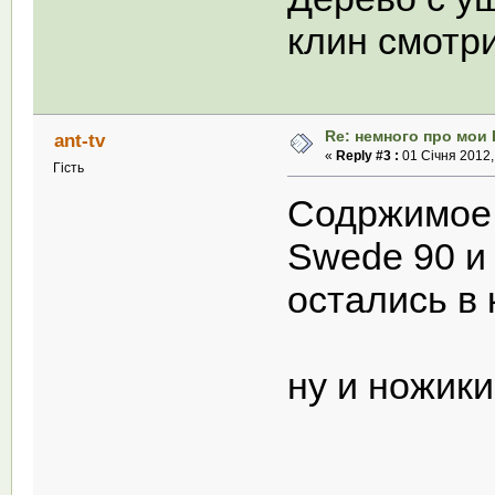
клин смотр
Re: немного про мои 
ant-tv
«
Reply #3 :
01 Січня 2012,
Гість
Содржимое 
Swede 90 и 
остались в
ну и ножик