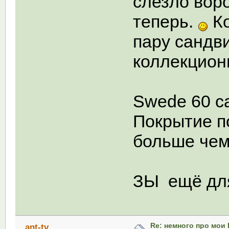
слезло вор
теперь.
Ко
пару сандв
коллекцион
Swede 60 ca
Покрытие п
больше чем
ЗЫ ещё дл
Re: немного про мои 
ant-tv