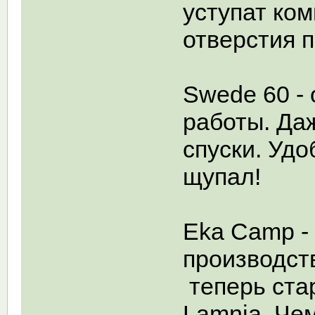
уступат ком
отверстия п
Swede 60 -
работы. Да
спуски. Удо
щупал!
Eka Camp -
производст
теперь ста
Lamnia. Че