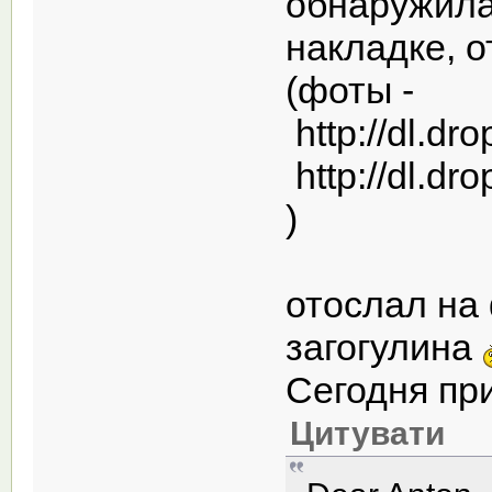
обнаружила
накладке, о
(фоты -
http://dl.d
http://dl.d
)
отослал на
загогулина
Сегодня пр
Цитувати