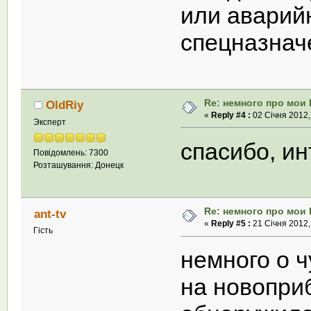
или аварий
спецназнач
Re: немного про мои 
OldRiy
«
Reply #4 :
02 Січня 2012,
Эксперт
спасибо, и
Повідомлень: 7300
Розташування: Донецк
Re: немного про мои 
ant-tv
«
Reply #5 :
21 Січня 2012,
Гість
немного о ч
на новопри