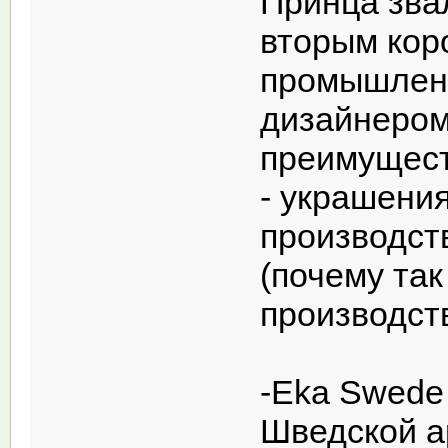
Принца зва
вторым кор
промышле
дизайнером
преимущест
- украшения
производст
(почему так
производст
-Eka Swede
Шведской а