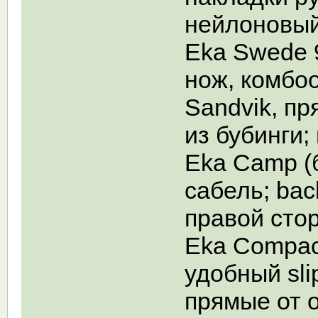
нейлоновый
Eka Swede 9
нож, комбо
Sandvik, пр
из бубинги;
Eka Camp (
сабель; bac
правой сто
Eka Compact
удобный slip
прямые от о