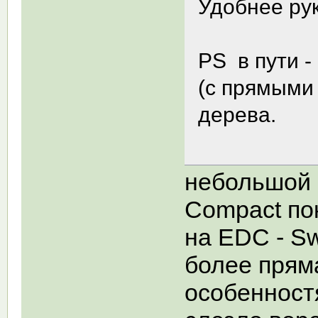
Удобнее рук
PS в пути -
(с прямыми 
дерева.
небольшой 
Compact по
на EDC - Sw
более прям
особенностя