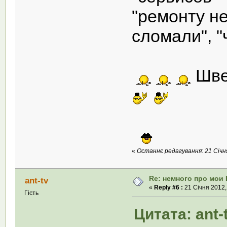
"ремонту не
сломали", 
Шве
«
Останнє редагування: 21 Січня 
Re: немного про мои 
ant-tv
«
Reply #6 :
21 Січня 2012,
Гість
Цитата: ant-