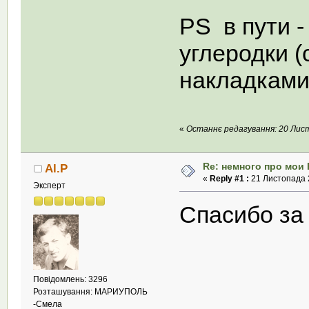
PS в пути -
углеродки (
накладками
«
Останнє редагування: 20 Листо
Re: немного про мои 
Al.P
«
Reply #1 :
21 Листопада 2
Эксперт
Спасибо за
Повідомлень: 3296
Розташування: МАРИУПОЛЬ
-Смела