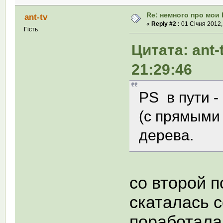
Re: немного про мои 
ant-tv
«
Reply #2 :
01 Січня 2012,
Гість
Цитата: ant-
21:29:46
PS в пути -
(с прямыми 
дерева.
со второй 
скаталась 
поработала