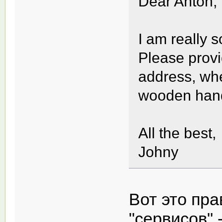
Dear Anton,
I am really so
Please provi
address, whe
wooden hand
All the best,
Johny
Вот это пра
"сервисов" 