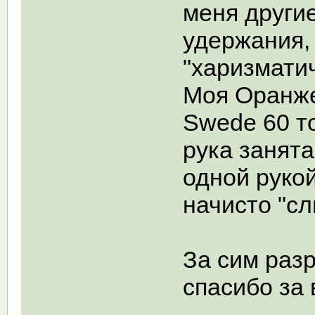
меня другие
удержания,
"харизматич
Моя Оранже
Swede 60 то
рука занята
одной рукой
начисто "сл
За сим раз
спасибо за