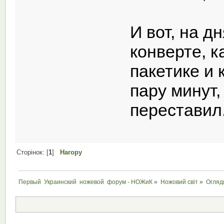
И вот, на д
конверте, к
пакетике и 
пару минут
переставил
Сторінок: [
1
]
Нагору
Первый  Украинский  ножевой  форум - НОЖиК
»
Ножовий світ
»
Огляд