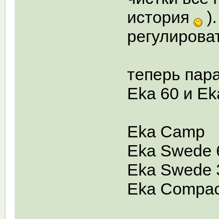
история
).
регулирова
теперь пара
Eka 60 и Ek
Eka Camp
Eka Swede 
Eka Swede 
Eka Compac