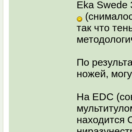
Eka Swede 
(снималос
так что тен
методологи
По результ
ножей, мог
На EDC (со
мультитуло
находится 
ниразунес