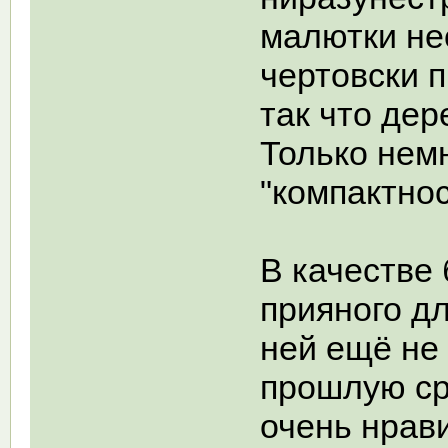
малютки не
чертовски 
так что дер
Только немн
"компактно
В качестве
прияного дл
ней ещё не
прошлую сре
очень нрави