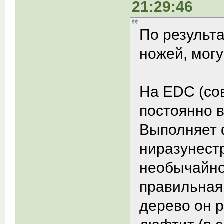
21:29:46
По результ
ножей, могу
На EDC (со
постоянно 
Выполняет 
ниразунес
необычайно 
правильная 
дерево он р