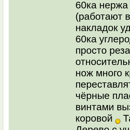
60ка нержа
(работают 
накладок у
60ка углер
просто рез
относитель
нож много 
переставлят
чёрные пла
винтами вы
коровой
Т
Дерево с у