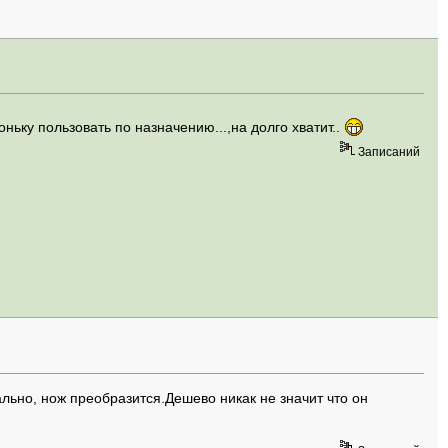
ьку пользовать по назначению...,на долго хватит..
Записаний
ально, нож преобразится.Дешево никак не значит что он