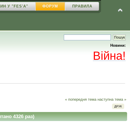
ИН У "FES'A"
ФОРУМ
ПРАВИЛА
Новини:
Війна!
« попередня тема
наступна тема »
ДРУК
тано 4326 раз)