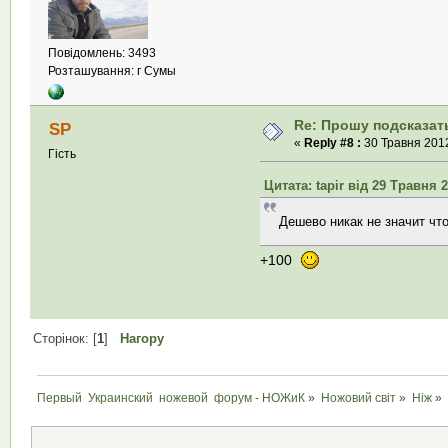
Повідомлень: 3493
Розташування: г Сумы
Re: Прошу подсказать
SP
«
Reply #8 :
30 Травня 2012
Гість
Цитата: tapir від 29 Травня 2
Дешево никак не значит что
+100
Сторінок: [
1
]
Нагору
Первый  Украинский  ножевой  форум - НОЖиК
»
Ножовий світ
»
Ніж
»