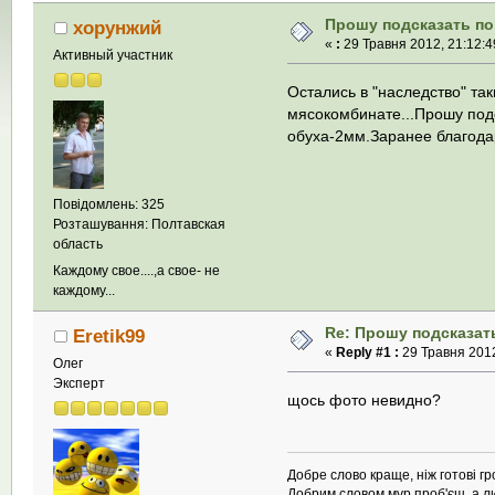
Прошу подсказать по
хорунжий
«
:
29 Травня 2012, 21:12:4
Активный участник
Остались в "наследство" та
мясокомбинате...Прошу подс
обуха-2мм.Заранее благод
Повідомлень: 325
Розташування: Полтавская
область
Каждому свое....,а свое- не
каждому...
Re: Прошу подсказать
Eretik99
«
Reply #1 :
29 Травня 2012
Олег
Эксперт
щось фото невидно?
Добре слово краще, ніж готові гр
Добрим словом мур проб'єш, а ли