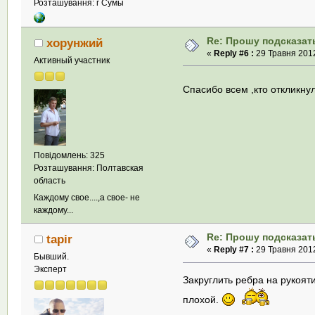
Розташування: г Сумы
Re: Прошу подсказать
хорунжий
«
Reply #6 :
29 Травня 2012
Активный участник
Спасибо всем ,кто откликну
Повідомлень: 325
Розташування: Полтавская
область
Каждому свое....,а свое- не
каждому...
Re: Прошу подсказать
tapir
«
Reply #7 :
29 Травня 2012
Бывший.
Эксперт
Закруглить ребра на рукоят
плохой.