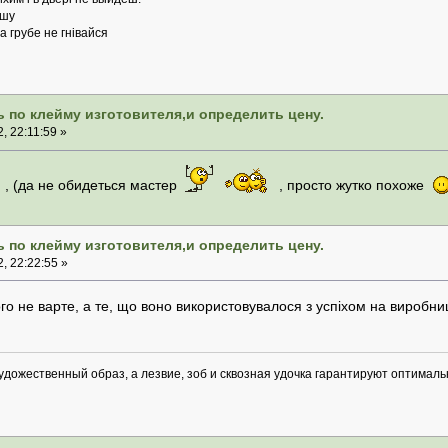
ушу
а грубе не гнівайся
 по клейму изготовителя,и определить цену.
, 22:11:59 »
, (да не обидеться мастер
, просто жутко похоже
 по клейму изготовителя,и определить цену.
, 22:22:55 »
го не варте, а те, що воно використовувалося з успіхом на виробницт
удожественный образ, а лезвие, зоб и сквозная удочка гарантируют оптимал