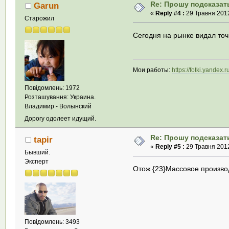
Re: Прошу подсказать
Garun
«
Reply #4 :
29 Травня 2012
Старожил
Сегодня на рынке видал точн
Мои работы:
https://fotki.yandex
Повідомлень: 1972
Розташування: Украина.
Владимир - Волынский
Дорогу одолеет идущий.
Re: Прошу подсказать
tapir
«
Reply #5 :
29 Травня 2012
Бывший.
Эксперт
Отож {23}Массовое произво
Повідомлень: 3493