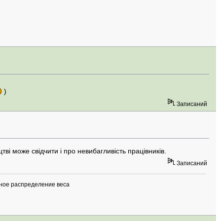
)
Записаний
ві може свідчити і про невибагливість працівників.
Записаний
ьное распределение веса