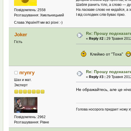
Шабля ранить тіло, а слово — д
На ласкаве слово не кидайся, а з
Повідомлень: 2558
І від солодких слів буває гірко.
Розташування: Хмельницький
Слава Україні!!! ми всі різні :-)
Re: Прошу подсказать
Joker
«
Reply #2 :
29 Травня 2012
Гість
Клеймо от "Тоха"
Re: Прошу подсказать
пгупгу
«
Reply #3 :
29 Травня 2012
Шах и мат.
Эксперт
Не ображайтесь, але це нічо
Голова носорога придает ножу х
Повідомлень: 2962
Розташування: Рівне