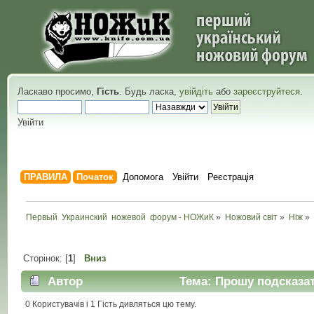
Ласкаво просимо,
Гість
. Будь ласка,
увійдіть
або
зареєструйтеся
.
Увійти
ПРАВИЛА
Початок
Допомога
Увійти
Реєстрація
Первый  Украинский  ножевой  форум - НОЖиК
»
Ножовий світ
»
Ніж
»
Сторінок: [
1
]
Вниз
Автор
Тема: Прошу подсказат
0 Користувачів і 1 Гість дивляться цю тему.