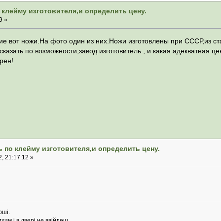
 клейму изготовителя,и определить цену.
9 »
кие вот ножи.На фото один из них.Ножи изготовлены при СССР,из с
казать по возможности,завод изготовитель , и какая адекватная ц
арен!
 по клейму изготовителя,и определить цену.
, 21:17:12 »
оші.
хим і в двері не ввійдеш.