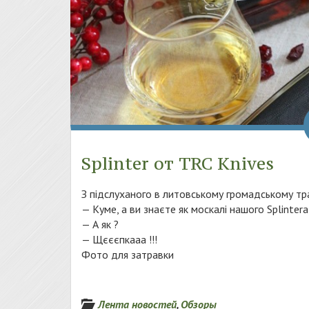
Splinter от TRC Knives
З підслуханого в литовському громадському тра
— Куме, а ви знаєте як москалі нашого Splinter
— А як ?
— Щєєєпкааа !!!
Фото для затравки
Лента новостей
,
Обзоры