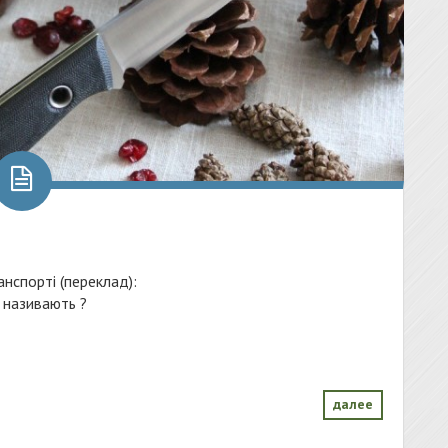
нспорті (переклад):
a називають ?
далее