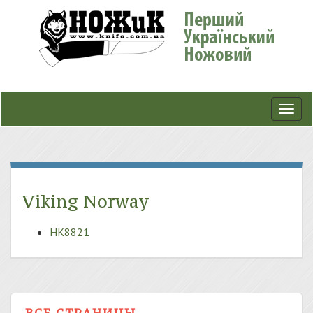
Toggl
navig
Viking Norway
HK8821