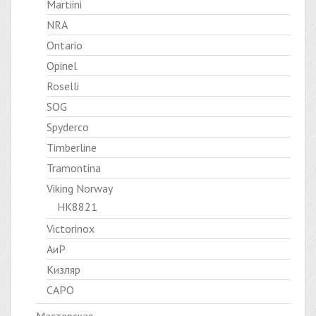
Martiini
NRA
Ontario
Opinel
Roselli
SOG
Spyderco
Timberline
Tramontina
Viking Norway
HK8821
Victorinox
АиР
Кизляр
САРО