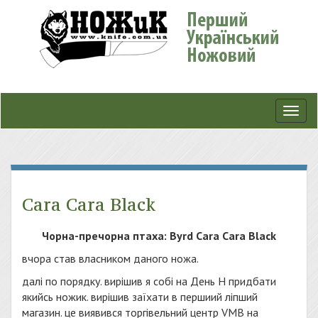
Toggl
navig
Cara Cara Black
Чорна-пречорна птаха: Byrd Cara Cara Black
вчора став власником даного ножа.
далі по порядку. вирішив я собі на День Н придбати
якийсь ножик. вирішив заїхати в першиий ліпший
магазин. це виявився торгівельний центр VMB на