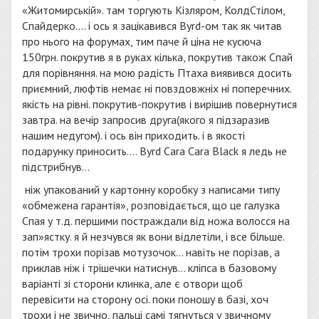
«Житомирській». там торгують Кізляром, КолдСтілом,
Спайдерко…. і ось я зацікавився Byrd-ом так як читав
про нього на форумах, тим паче й ціна не кусюча
150грн. покрутив я в руках кілька, покрутив також Спай
для порівняння. на мою радість Птаха виявився досить
приємний, люфтів немає ні повздовжніх ні поперечних.
якість на рівні. покрутив-покрутив і вирішив повернутися
завтра. на вечір запросив друга(якого я підзаразив
нашим недугом). і ось він приходить. і в якості
подарунку приносить…. Byrd Cara Cara Black я ледь не
підстрибнув…
ніж упакований у картонну коробку з написами типу
«обмежена гарантія», розповідається, що це галузка
Спая у т.д. першими постраждали від ножа волосся на
зап»ястку. я й незчувся як вони відлетіли, і все більше.
потім трохи порізав мотузочок… навіть не порізав, а
приклав ніж і трішечки натиснув… кліпса в базовому
варіанті зі сторони клинка, але є отвори щоб
перевісити на сторону осі. поки поношу в базі, хоч
трохи і не звично, пальці самі тягнуться у звичному