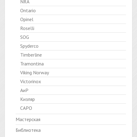
NRA
Ontario
Opinel
Roselli
SOG
Spyderco
Timberline
Tramontina
Viking Norway
Victorinox
АиР
Кизляр
САРО
Мастерская
Библиотека