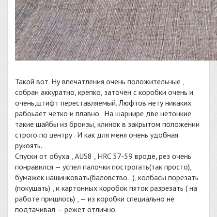
Такой вот. Ну впечатления очень положительные ,
собран аккуратно, крепко, заточен с коробки очень и
очень,штифт переставляемый. Люфтов нету никаких
рабоьает четко и плавно . На шарнире две нетонкие
такие шайбы из бронзы, клинок в закрытом положении
строго по центру . И как для меня очень удобная
рукоять.
Спуски от обуха , AUS8 , HRC 57-59 вроде, рез очень
понравился — успел палочки построгать(так просто),
бумажек нашинковать(баловство…), колбасы порезать
(покушать) , и картонных коробок пяток разрезать ( на
работе пришлось) , — из коробки специально не
подтачивал — режет отлично.