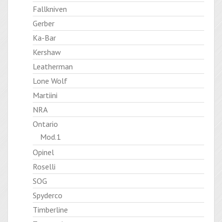
Fallkniven
Gerber
Ka-Bar
Kershaw
Leatherman
Lone Wolf
Martiini
NRA
Ontario
Mod.1
Opinel
Roselli
SOG
Spyderco
Timberline