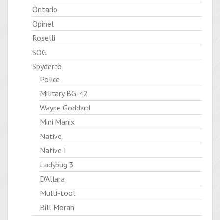
Ontario
Opinel
Roselli
SOG
Spyderco
Police
Military BG-42
Wayne Goddard
Mini Manix
Native
Native I
Ladybug 3
D'Allara
Multi-tool
Bill Moran